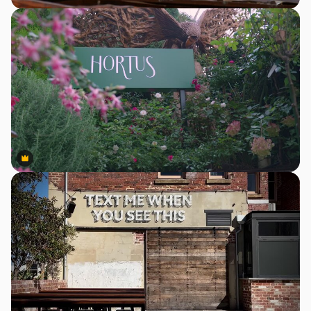
Premium
Premium