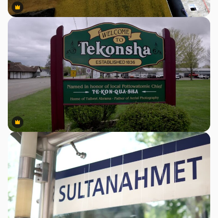
Premium
Premium
Premium
Premium