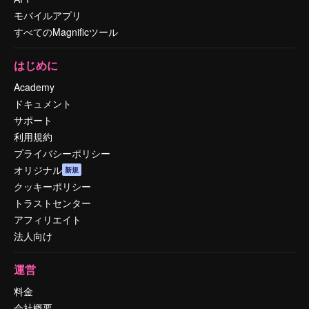
モバイルアプリ
すべてのMagnificツール
はじめに
Academy
ドキュメント
サポート
利用規約
プライバシーポリシー
オリジナル
新規
クッキーポリシー
トラストセンター
アフィリエイト
法人向け
運営
料金
会社概要