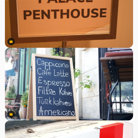
Premium
Premium
Premium
Premium