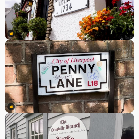
Premium
Premium
Premium
Premium