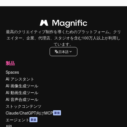
最高のクリエイティブ制作を導くためのプラットフォーム。クリ
エイター、企業、代理店、スタジオを含む100万人以上が利用し
ています。
日本語
製品
Spaces
AI アシスタント
AI 画像生成ツール
AI 動画生成ツール
AI 音声合成ツール
ストックコンテンツ
Claude/ChatGPT向けMCP
新規
エージェント
新規
API