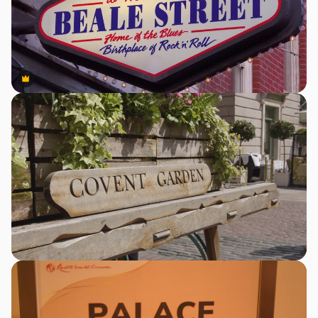
Premium
Premium