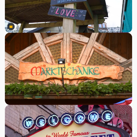
Premium
Premium