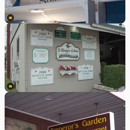
Premium
Premium
Premium
Premium