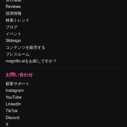
Reviews
採用情報
検索トレンド
ブログ
イベント
Slidesgo
コンテンツを販売する
プレスルーム
magnific.aiをお探しですか？
お問い合わせ
顧客サポート
Instagram
YouTube
LinkedIn
TikTok
Discord
X