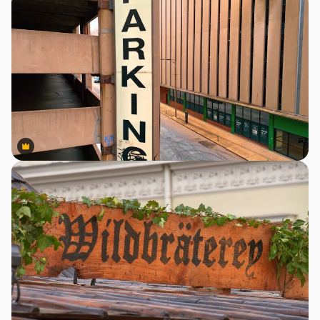
Premium
Premium