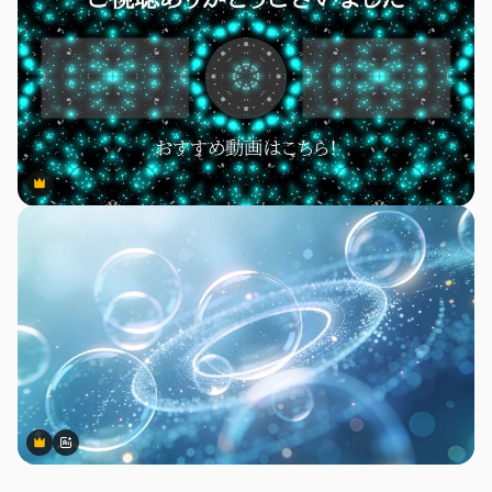
Premium
Premium
Premium
Premium
AIによって生成されました。