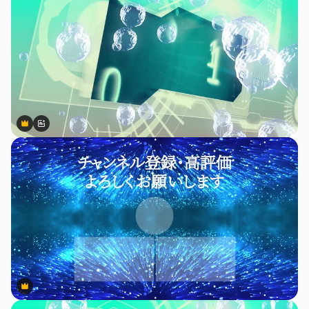
Premium
Premium
AIによって生成されました。
Premium
Premium