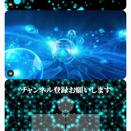
Premium
Premium
Premium
Premium