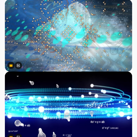
Premium
Premium
AIによって生成されました。