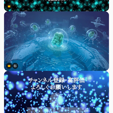
Premium
Premium
Premium
Premium
AIによって生成されました。