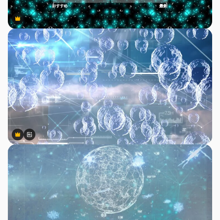
Premium
Premium
Premium
Premium
AIによって生成されました。