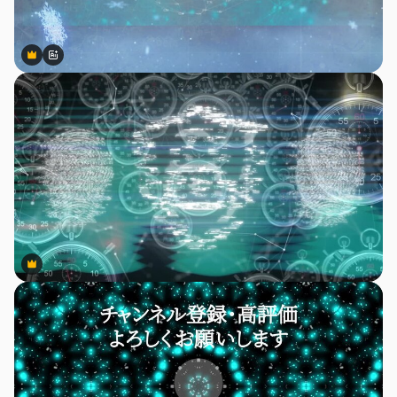
Premium
Premium
AIによって生成されました。
Premium
Premium