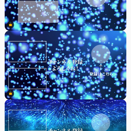
Premium
Premium
Premium
Premium