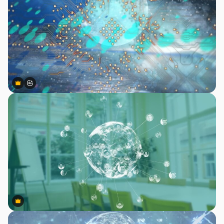
Premium
Premium
AIによって生成されました。
Premium
Premium