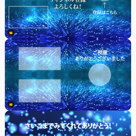
Premium
Premium
Premium
Premium