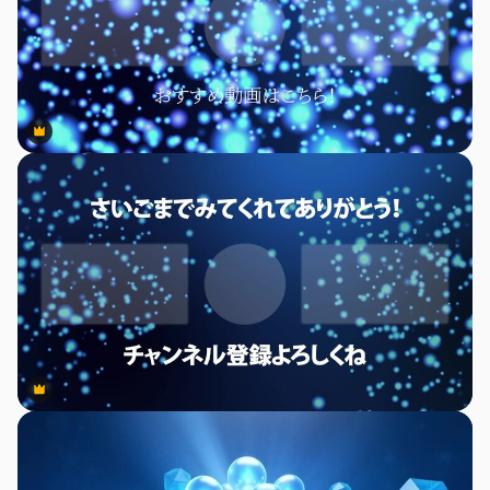
Premium
Premium
Premium
Premium