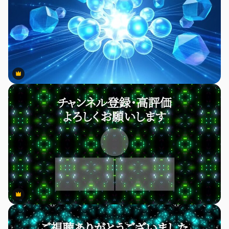
Premium
Premium
Premium
Premium