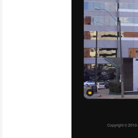
フォント
最高のクリエイ
ットフォーム。
店、スタジオを
います。
日本語
Premium
Premium
Premium
Premium
Premium
Premium
Premium
Premium
Premium
Premium
Premium
Premium
Premium
Premium
Premium
Premium
Premium
Premium
Premium
Premium
Premium
Premium
Premium
Premium
Premium
Premium
Premium
Premium
Premium
Premium
Premium
Premium
Premium
Premium
Premium
Premium
Premium
Premium
Premium
Premium
Premium
Premium
Premium
Premium
Premium
Premium
Premium
Premium
Premium
Premium
Premium
Premium
Premium
Premium
Premium
Premium
Premium
Premium
Premium
Premium
Premium
Premium
Premium
Premium
Premium
Premium
Premium
Premium
Premium
Premium
Premium
Premium
Premium
Premium
Premium
Premium
Premium
Premium
Premium
Premium
Premium
Premium
Premium
Premium
Premium
Premium
Premium
Premium
Premium
Premium
Premium
Premium
Premium
Premium
Premium
Premium
Premium
Premium
AIによって生成さ
Copyright © 2010-