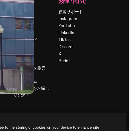
運営
お問い合わせ
料金
顧客サポート
会社概要
Instagram
Reviews
YouTube
採用情報
LinkedIn
検索トレンド
TikTok
ブログ
Discord
イベント
X
Slidesgo
Reddit
コンテンツを販売
する
プレスルーム
magnific.aiをお探し
ですか？
ee to the storing of cookies on your device to enhance site