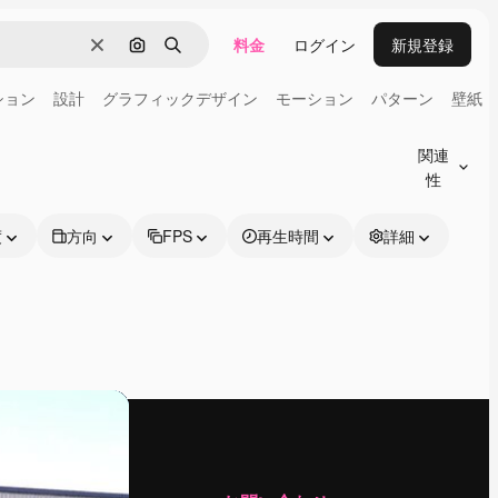
料金
ログイン
新規登録
消去
画像で検索
検索
ション
設計
グラフィックデザイン
モーション
パターン
壁紙
関連
性
度
方向
FPS
再生時間
詳細