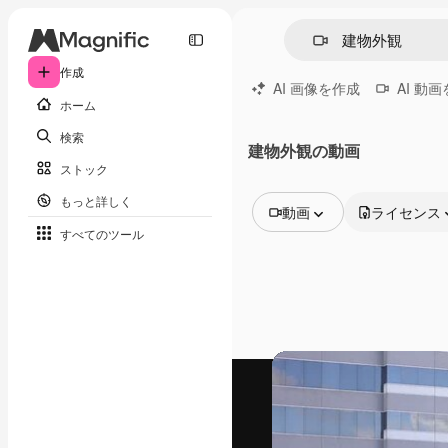
作成
AI 画像を作成
AI 動
ホーム
検索
建物外観の動画
ストック
もっと詳しく
動画
ライセンス
すべてのツール
全ての画像
ベクトル
イラスト
写真
PSD
テンプレート
モックアップ
動画
映像素材
モーショングラフィックス
動画テンプレート
アイコン
3D モデル