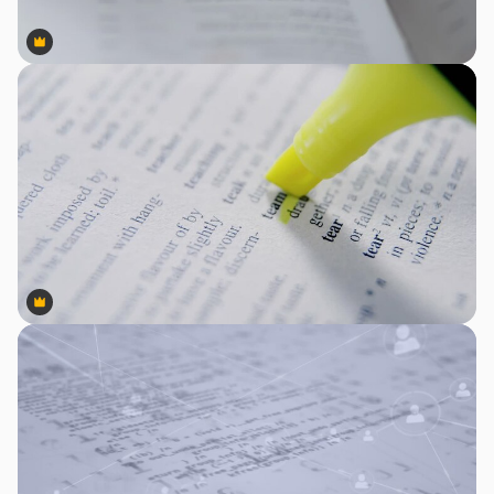
Premium
Premium
Premium
Premium