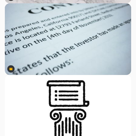
Premium
Premium