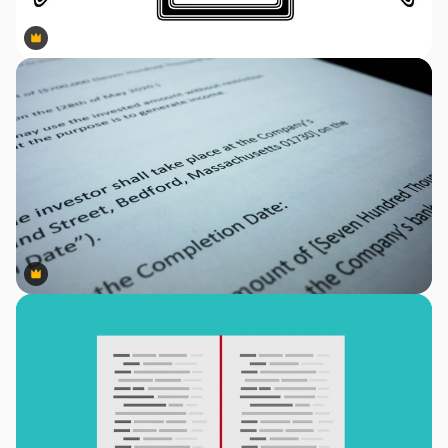
Premium
Premium
Premium
Premium