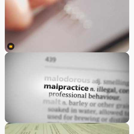
Premium
Premium