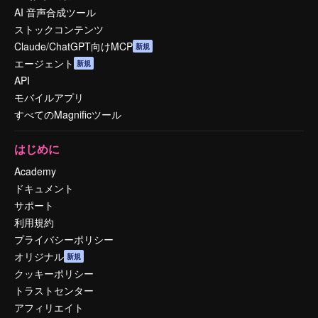
AI 音声合成ツール
ストックコンテンツ
Claude/ChatGPT向けMCP
新規
エージェント
新規
API
モバイルアプリ
すべてのMagnificツール
はじめに
Academy
ドキュメント
サポート
利用規約
プライバシーポリシー
オリジナル
新規
クッキーポリシー
トラストセンター
アフィリエイト