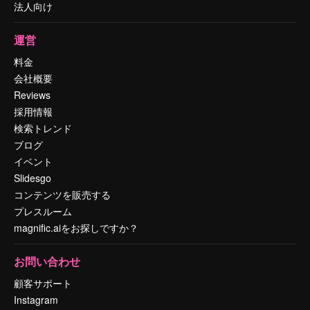
法人向け
運営
料金
会社概要
Reviews
採用情報
検索トレンド
ブログ
イベント
Slidesgo
コンテンツを販売する
プレスルーム
magnific.aiをお探しですか？
お問い合わせ
顧客サポート
Instagram