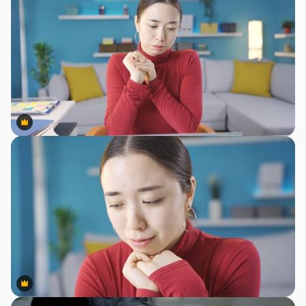
Premium
Premium
Premium
Premium