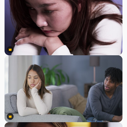
Premium
Premium
Premium
Premium