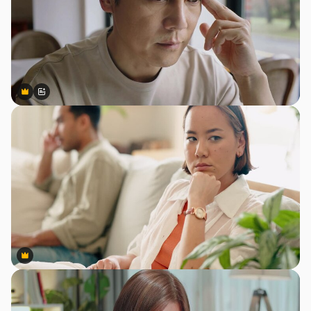
Premium
Premium
AIによって生成されました。
Premium
Premium