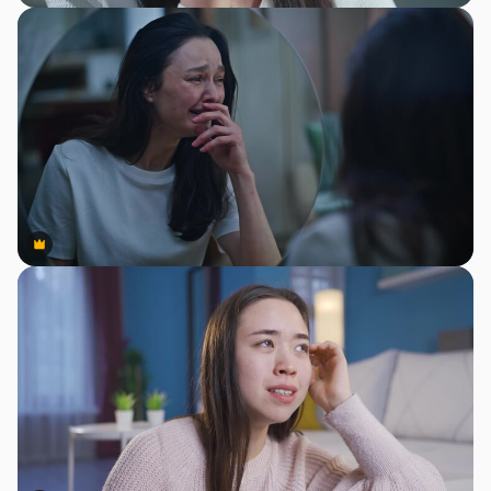
Premium
Premium