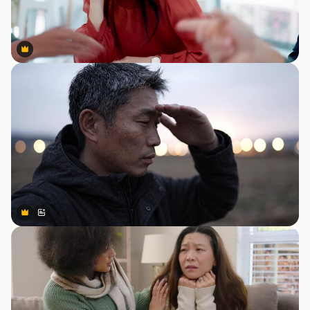
Premium
Premium
Premium
Premium
AIによって生成されました。