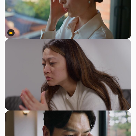
Premium
Premium