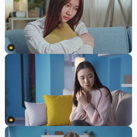
Premium
Premium
Premium
Premium