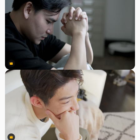
Premium
Premium
Premium
Premium