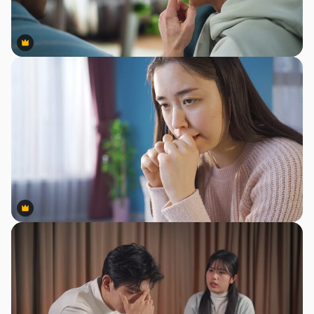
Premium
Premium
Premium
Premium