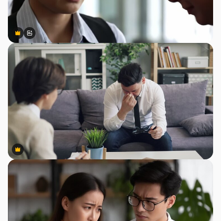
Premium
Premium
AIによって生成されました。
Premium
Premium