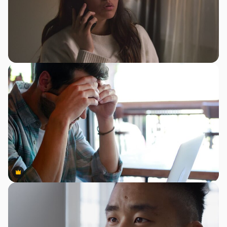
Premium
Premium