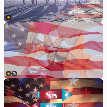
Premium
Premium
Premium
Premium
AIによって生成されました。