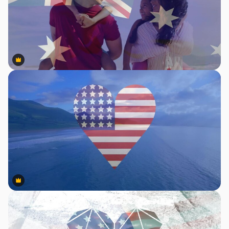
Premium
Premium
Premium
Premium