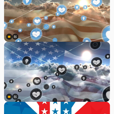
Premium
Premium
AIによって生成されました。
Premium
Premium
AIによって生成されました。