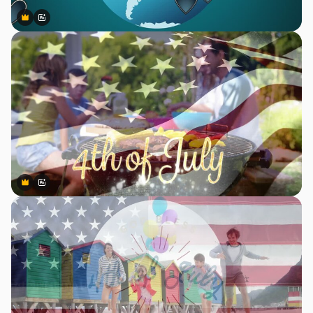
Premium
Premium
AIによって生成されました。
Premium
Premium
AIによって生成されました。