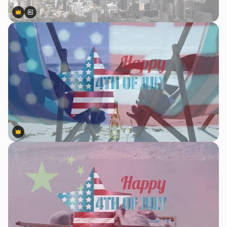
Premium
Premium
AIによって生成されました。
Premium
Premium