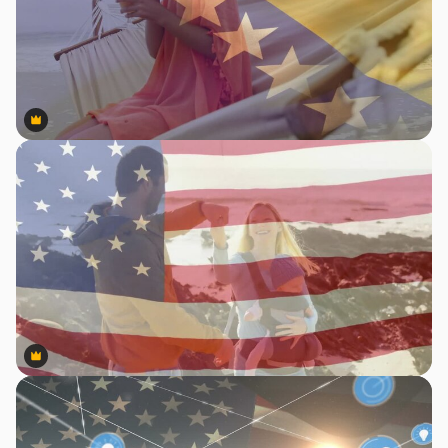
Premium
Premium
Premium
Premium