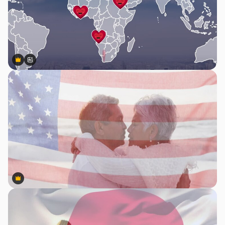
Premium
Premium
AIによって生成されました。
Premium
Premium