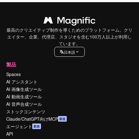
最高のクリエイティブ制作を導くためのプラットフォーム。クリ
エイター、企業、代理店、スタジオを含む100万人以上が利用し
ています。
日本語
製品
Spaces
AI アシスタント
AI 画像生成ツール
AI 動画生成ツール
AI 音声合成ツール
ストックコンテンツ
Claude/ChatGPT向けMCP
新規
エージェント
新規
API