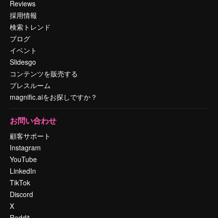
Reviews
採用情報
検索トレンド
ブログ
イベント
Slidesgo
コンテンツを販売する
プレスルーム
magnific.aiをお探しですか？
お問い合わせ
顧客サポート
Instagram
YouTube
LinkedIn
TikTok
Discord
X
Reddit