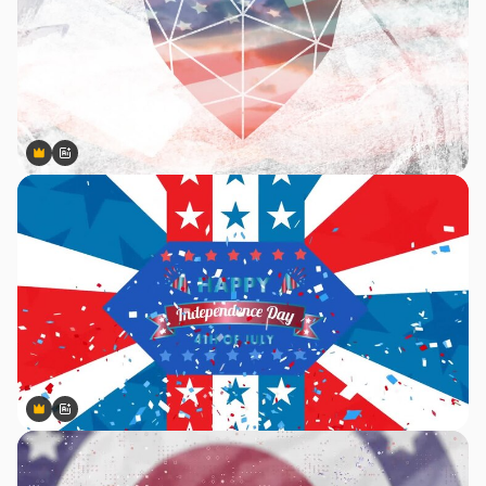
Premium
Premium
AIによって生成されました。
Premium
Premium
AIによって生成されました。