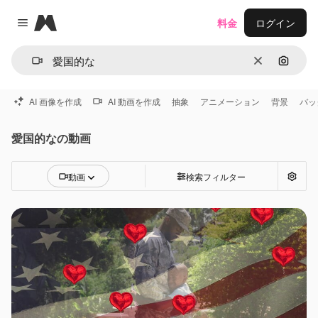
Magnific
料金
ログイン
Close menu
消去
画像で
AI 画像を作成
AI 動画を作成
抽象
アニメーション
背景
バッ
愛国的なの動画
動画
検索フィルター