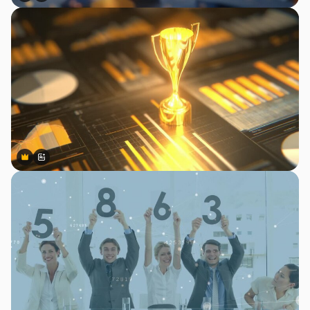
Premium
Premium
AIによって生成されました。