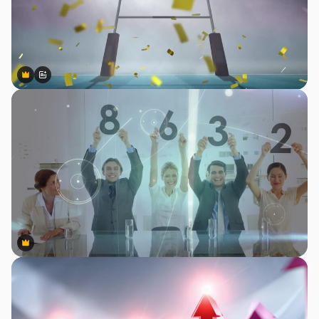
Premium
Premium
AIによって生成されました。
Premium
Premium