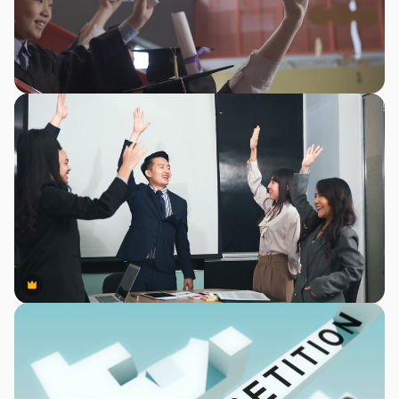
Premium
Premium