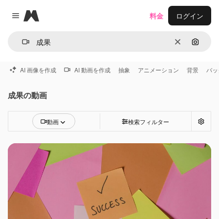
Magnific
料金
ログイン
Close menu
消去
画像で
AI 画像を作成
AI 動画を作成
抽象
アニメーション
背景
バッ
成果の動画
動画
検索フィルター