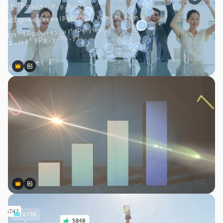
Premium
Premium
AIによって生成されました。
Premium
Premium
AIによって生成されました。