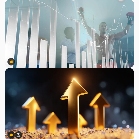
Premium
Premium
Premium
Premium
AIによって生成されました。