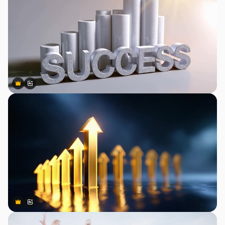
Premium
Premium
AIによって生成されました。
Premium
Premium
AIによって生成されました。