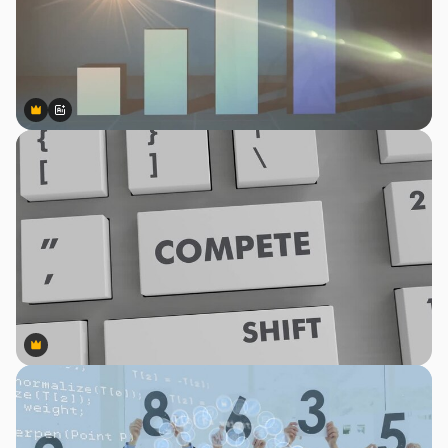
Premium
Premium
AIによって生成されました。
Premium
Premium