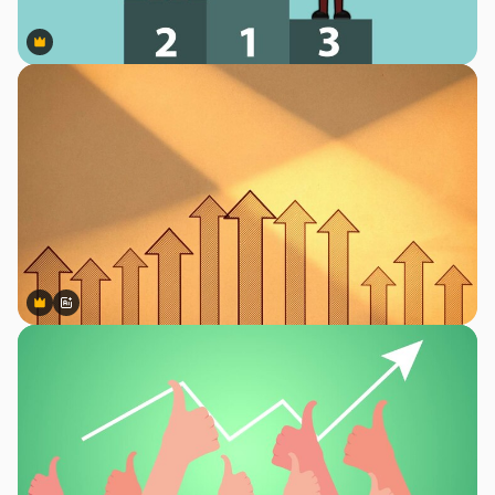
Premium
Premium
Premium
Premium
AIによって生成されました。