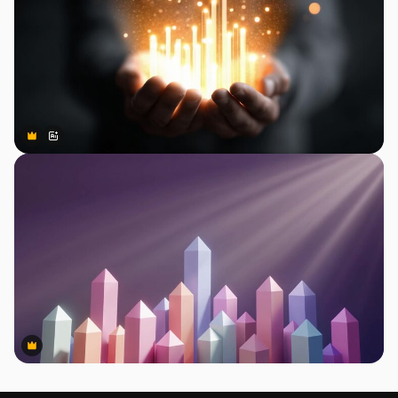
Premium
Premium
AIによって生成されました。
Premium
Premium