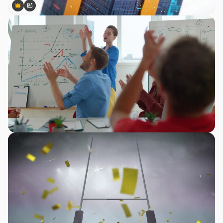
Premium
Premium
AIによって生成されました。