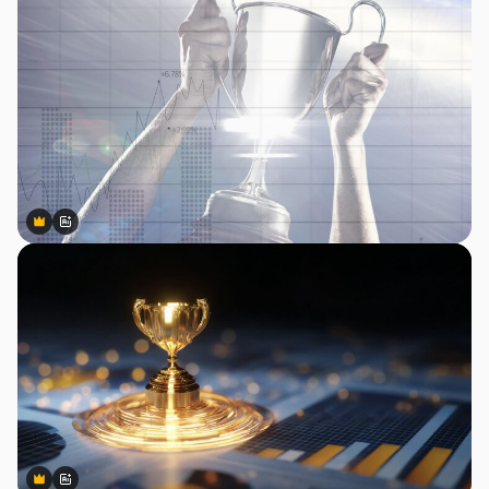
Premium
Premium
AIによって生成されました。
Premium
Premium
AIによって生成されました。