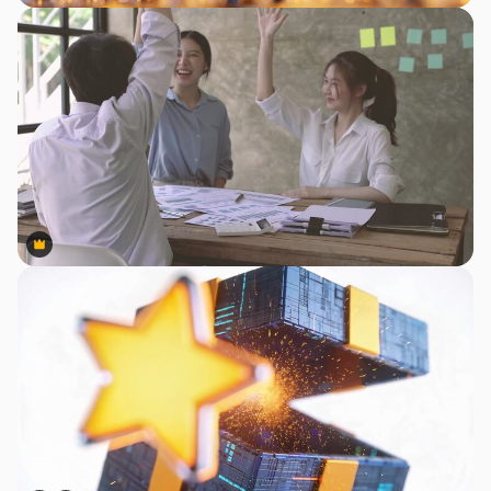
Premium
Premium