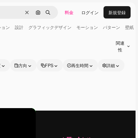
料金
ログイン
新規登録
消去
画像で検索
検索
ション
設計
グラフィックデザイン
モーション
パターン
壁紙
関連
性
度
方向
FPS
再生時間
詳細