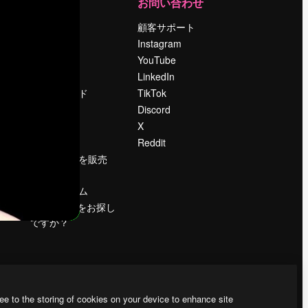
運営
お問い合わせ
料金
顧客サポート
会社概要
Instagram
Reviews
YouTube
採用情報
LinkedIn
検索トレンド
TikTok
ブログ
Discord
イベント
X
Slidesgo
Reddit
コンテンツを販売
する
プレスルーム
magnific.aiをお探し
ですか？
ee to the storing of cookies on your device to enhance site