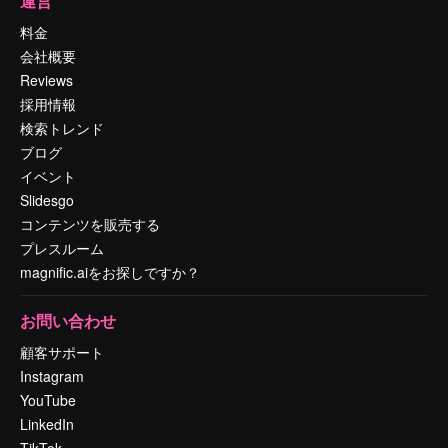
運営
料金
会社概要
Reviews
採用情報
検索トレンド
ブログ
イベント
Slidesgo
コンテンツを販売する
プレスルーム
magnific.aiをお探しですか？
お問い合わせ
顧客サポート
Instagram
YouTube
LinkedIn
TikTok