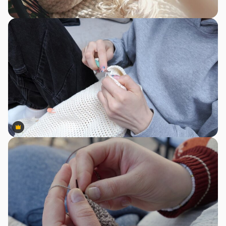
Premium
Premium