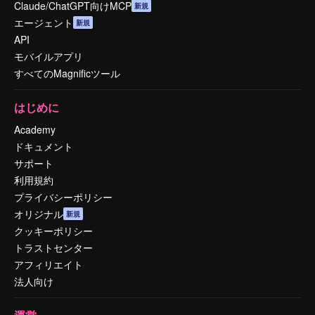
Claude/ChatGPT向けMCP
新規
エージェント
新規
API
モバイルアプリ
すべてのMagnificツール
はじめに
Academy
ドキュメント
サポート
利用規約
プライバシーポリシー
オリジナル
新規
クッキーポリシー
トラストセンター
アフィリエイト
法人向け