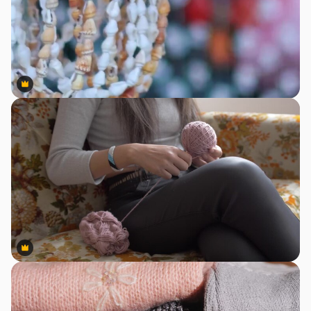
Premium
Premium
Premium
Premium