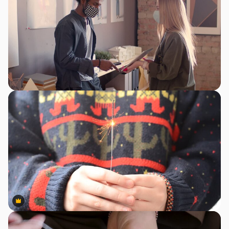
Premium
Premium