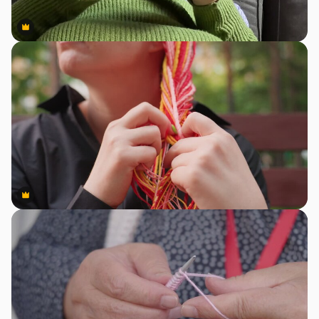
Premium
Premium
Premium
Premium