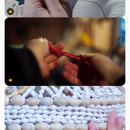
Premium
Premium
Premium
Premium