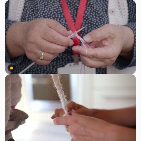
Premium
Premium