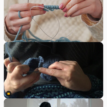
Premium
Premium