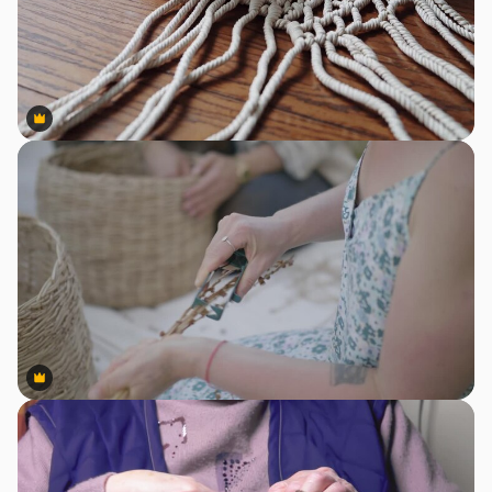
Premium
Premium
Premium
Premium