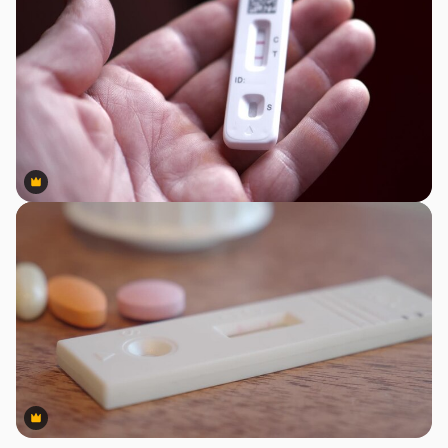
Premium
Premium
Premium
Premium