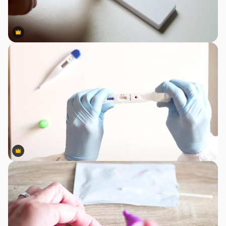
Premium
Premium
Premium
Premium