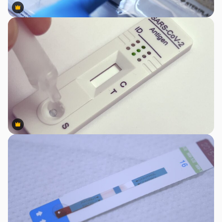
Premium
Premium
Premium
Premium