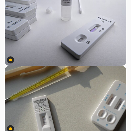
Premium
Premium
Premium
Premium