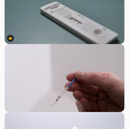
Premium
Premium