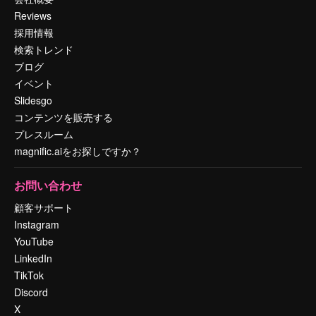
Reviews
採用情報
検索トレンド
ブログ
イベント
Slidesgo
コンテンツを販売する
プレスルーム
magnific.aiをお探しですか？
お問い合わせ
顧客サポート
Instagram
YouTube
LinkedIn
TikTok
Discord
X