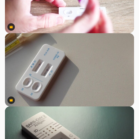
Premium
Premium
Premium
Premium