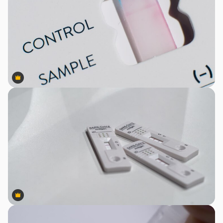
Premium
Premium
Premium
Premium