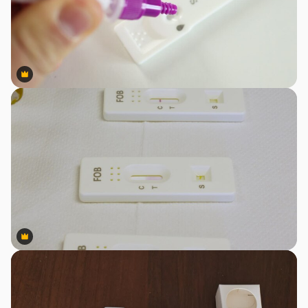
Premium
Premium
Premium
Premium