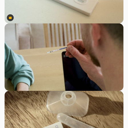
Premium
Premium