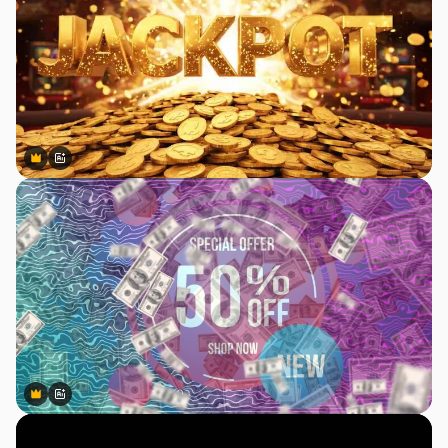
Premium
Premium
AIによって生成されました。
Premium
Premium
AIによって生成されました。