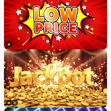
Premium
Premium
Premium
Premium
AIによって生成されました。