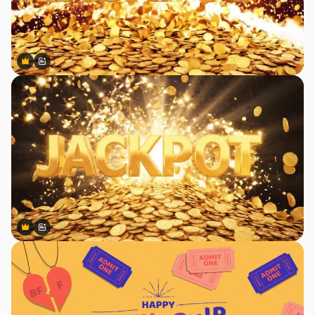
Premium
Premium
AIによって生成されました。
Premium
Premium
AIによって生成されました。