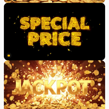
Premium
Premium