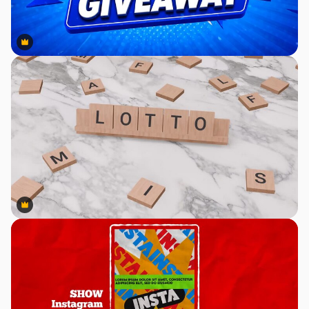
Premium
Premium
Premium
Premium