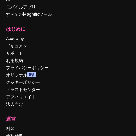
モバイルアプリ
すべてのMagnificツール
はじめに
Academy
ドキュメント
サポート
利用規約
プライバシーポリシー
オリジナル
新規
クッキーポリシー
トラストセンター
アフィリエイト
法人向け
運営
料金
会社概要