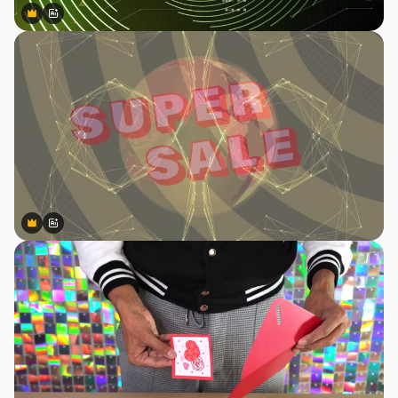
Premium
Premium
AIによって生成されました。
Premium
Premium
AIによって生成されました。