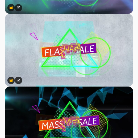
Premium
Premium
AIによって生成されました。
Premium
Premium
AIによって生成されました。