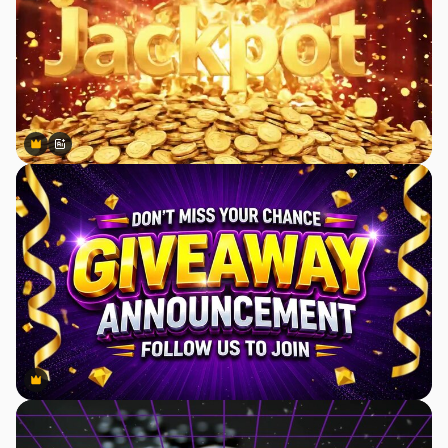
Premium
Premium
AIによって生成されました。
Premium
Premium