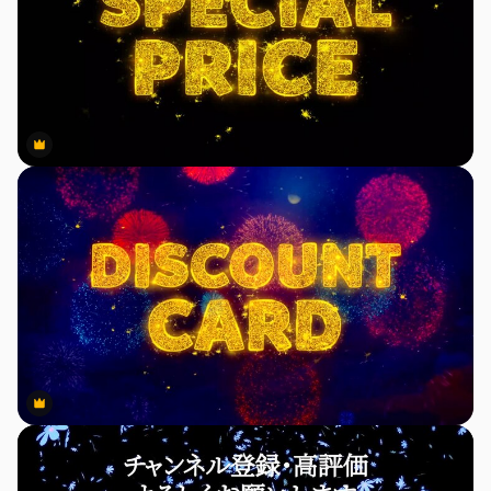
Premium
Premium
Premium
Premium