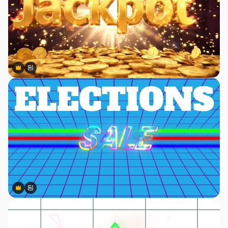
Premium
Premium
AIによって生成されました。
Premium
Premium
AIによって生成されました。