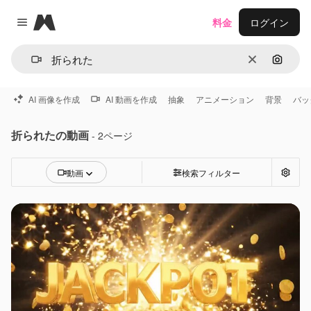
Magnific
料金
ログイン
Close menu
消去
画像で
AI 画像を作成
AI 動画を作成
抽象
アニメーション
背景
バッ
折られたの動画
- 2ページ
動画
検索フィルター