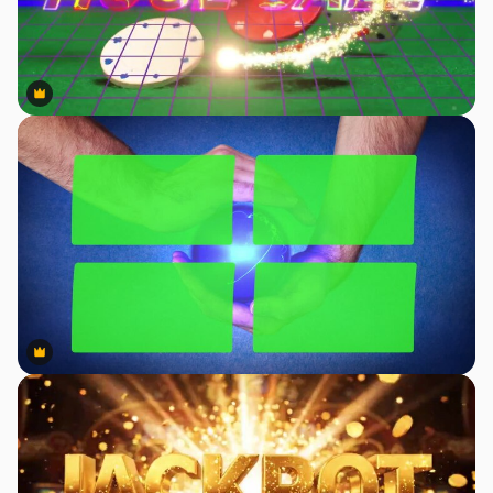
Premium
Premium
Premium
Premium