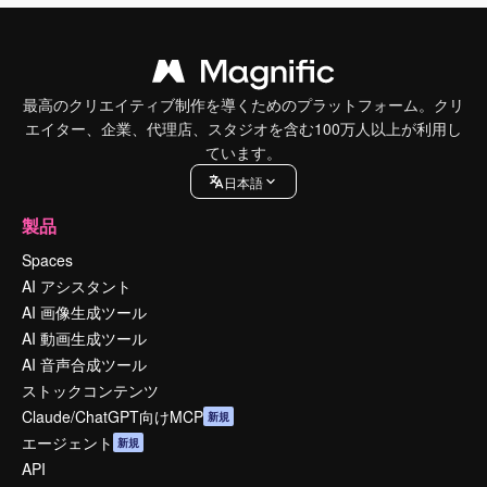
最高のクリエイティブ制作を導くためのプラットフォーム。クリ
エイター、企業、代理店、スタジオを含む100万人以上が利用し
ています。
日本語
製品
Spaces
AI アシスタント
AI 画像生成ツール
AI 動画生成ツール
AI 音声合成ツール
ストックコンテンツ
Claude/ChatGPT向けMCP
新規
エージェント
新規
API