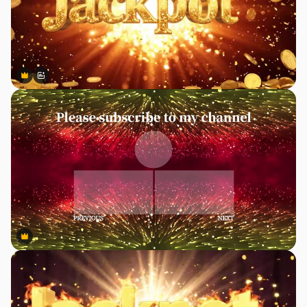
Premium
Premium
AIによって生成されました。
Premium
Premium