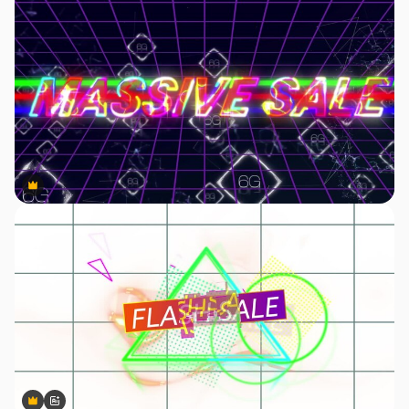
Premium
Premium
Premium
Premium
AIによって生成されました。