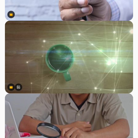
Premium
Premium
Premium
Premium
AIによって生成されました。