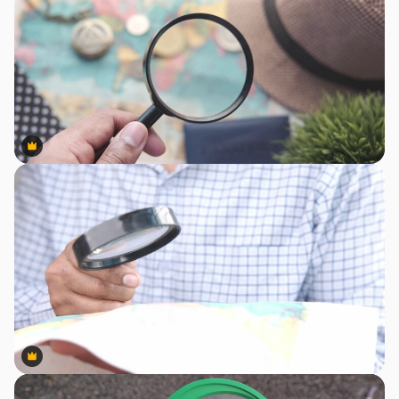
Premium
Premium
Premium
Premium