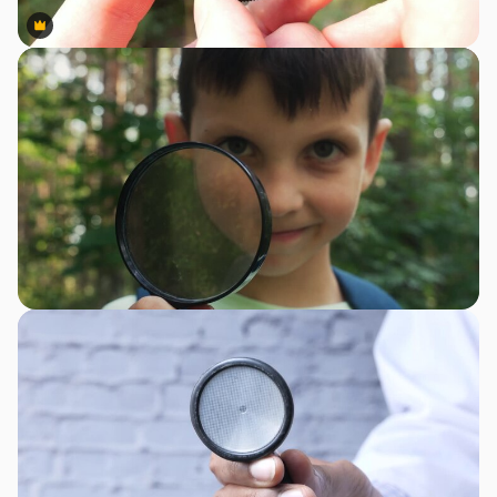
Premium
Premium