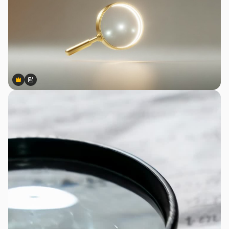
Premium
Premium
AIによって生成されました。