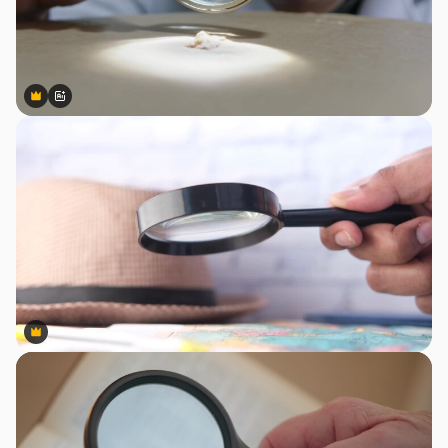
Premium
Premium
AIによって生成されました。
Premium
Premium