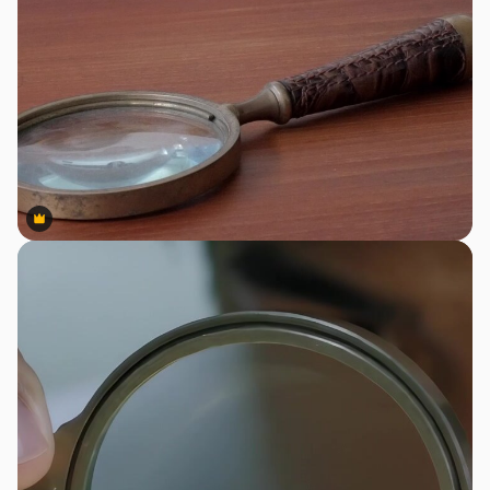
Premium
Premium