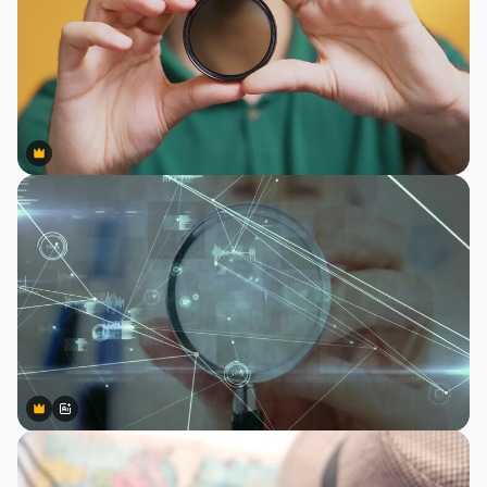
Premium
Premium
Premium
Premium
AIによって生成されました。