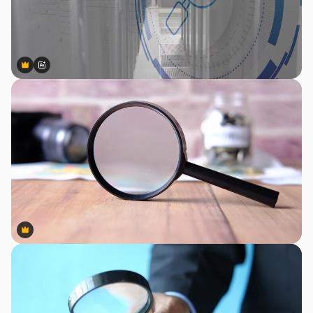
Premium
Premium
AIによって生成されました。
Premium
Premium