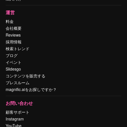
運営
料金
会社概要
Reviews
採用情報
検索トレンド
ブログ
イベント
Slidesgo
コンテンツを販売する
プレスルーム
magnific.aiをお探しですか？
お問い合わせ
顧客サポート
Instagram
YouTube