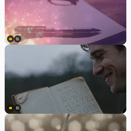
Premium
Premium
AIによって生成されました。
Premium
Premium
AIによって生成されました。