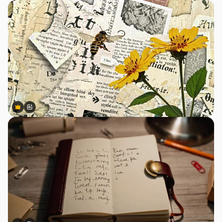
Premium
Premium
AIによって生成されました。