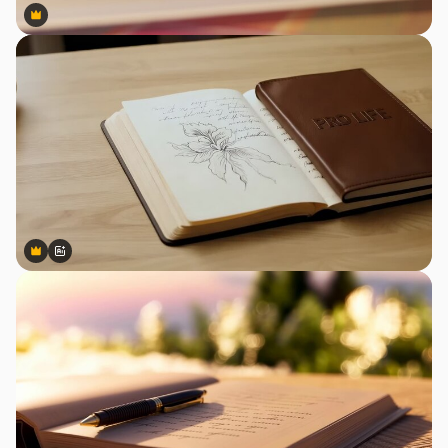
Premium
Premium
Premium
Premium
AIによって生成されました。