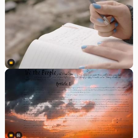
Premium
Premium
Premium
Premium
AIによって生成されました。