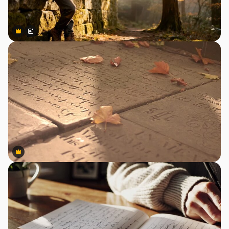
Premium
Premium
AIによって生成されました。
Premium
Premium