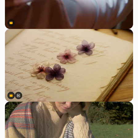
Premium
Premium
Premium
Premium
AIによって生成されました。