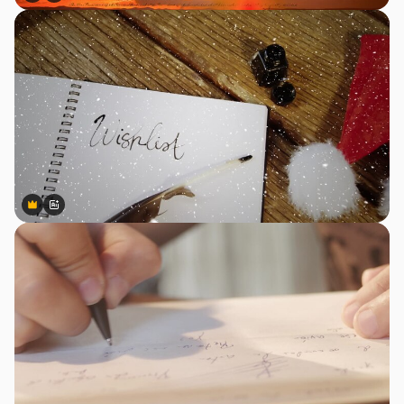
Premium
Premium
AIによって生成されました。