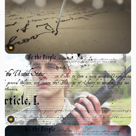
Premium
Premium
Premium
Premium