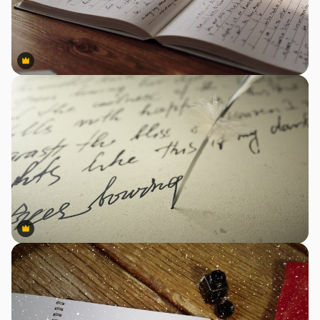
Premium
Premium
Premium
Premium