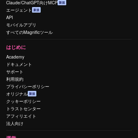
Claude/ChatGPT向けMCP
新規
エージェント
新規
API
モバイルアプリ
すべてのMagnificツール
はじめに
Academy
ドキュメント
サポート
利用規約
プライバシーポリシー
オリジナル
新規
クッキーポリシー
トラストセンター
アフィリエイト
法人向け