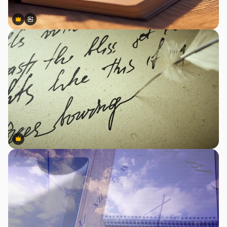
Premium
Premium
AIによって生成されました。
Premium
Premium