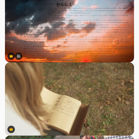
Premium
Premium
AIによって生成されました。
Premium
Premium