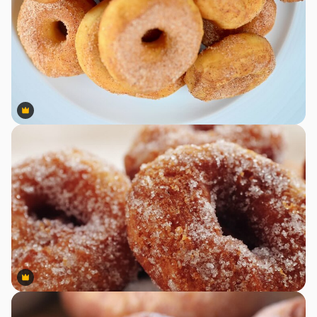
Premium
Premium
Premium
Premium