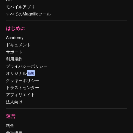
モバイルアプリ
すべてのMagnificツール
はじめに
Academy
ドキュメント
サポート
利用規約
プライバシーポリシー
オリジナル
新規
クッキーポリシー
トラストセンター
アフィリエイト
法人向け
運営
料金
会社概要