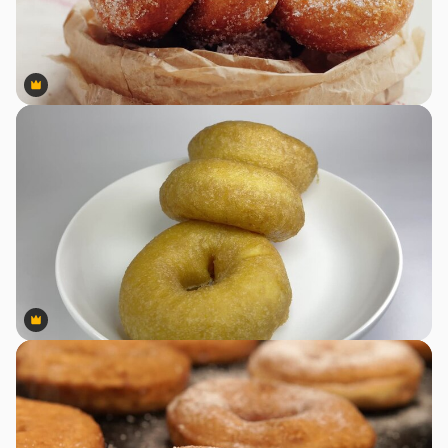
Premium
Premium
Premium
Premium