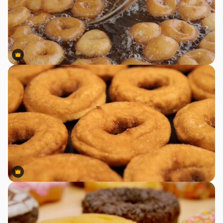
Premium
Premium
Premium
Premium