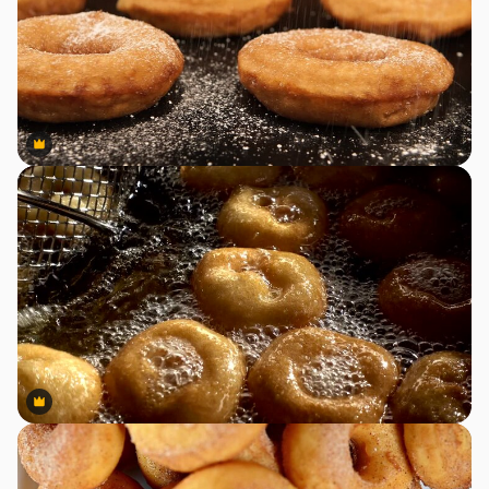
Premium
Premium
Premium
Premium