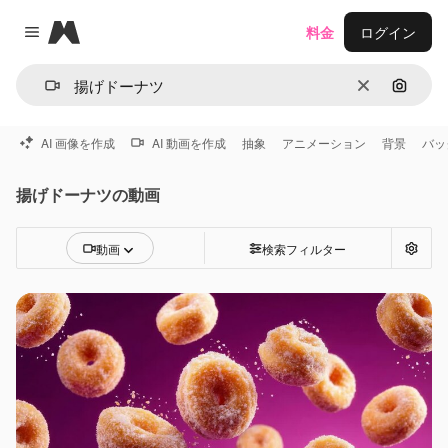
Magnific
料金
ログイン
Close menu
消去
画像で
AI 画像を作成
AI 動画を作成
抽象
アニメーション
背景
バッ
揚げドーナツの動画
動画
検索フィルター