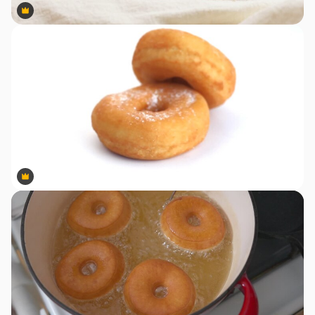
Premium
Premium
Premium
Premium