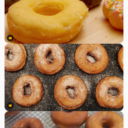
Premium
Premium
Premium
Premium