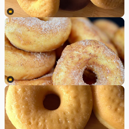
Premium
Premium
Premium
Premium