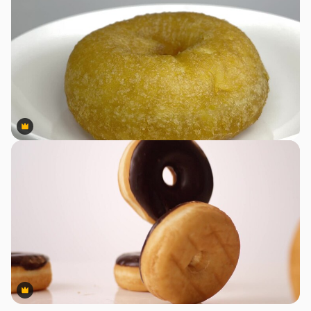
Premium
Premium
Premium
Premium