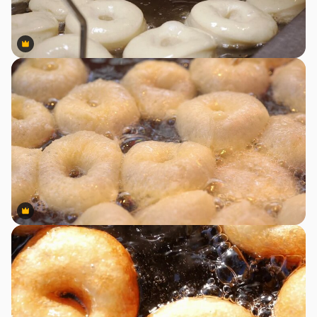
Premium
Premium
Premium
Premium