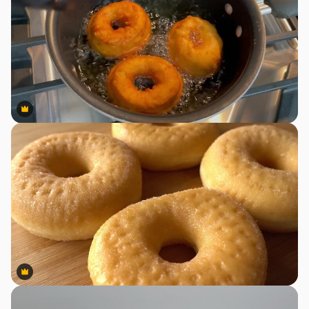
Premium
Premium
Premium
Premium