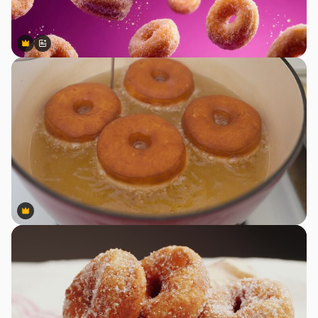
Premium
Premium
AIによって生成されました。
Premium
Premium