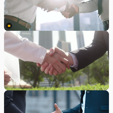
Premium
Premium