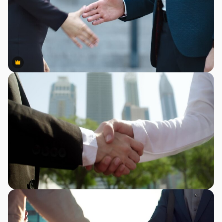
Premium
Premium