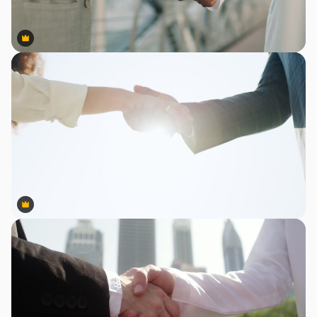
Premium
Premium
Premium
Premium