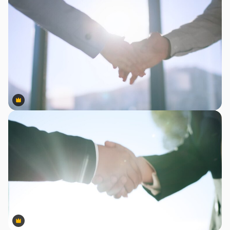
Premium
Premium
Premium
Premium