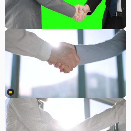
Premium
Premium