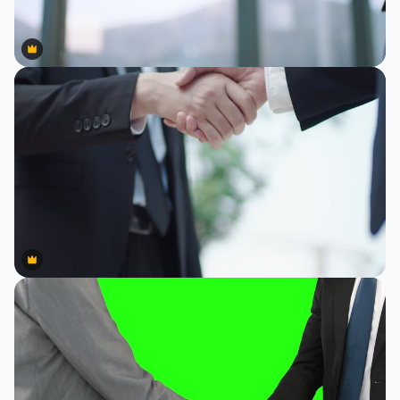
Premium
Premium
Premium
Premium