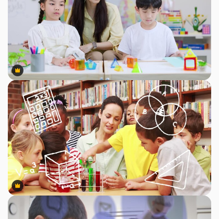
Premium
Premium
Premium
Premium