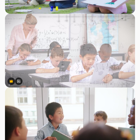
Premium
Premium
AIによって生成されました。