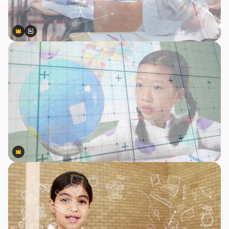
Premium
Premium
AIによって生成されました。
Premium
Premium