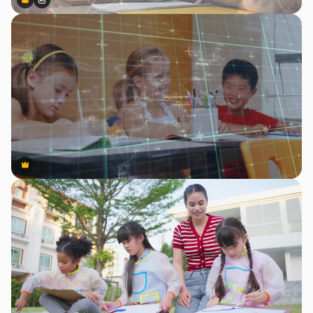
Premium
Premium
AIによって生成されました。
Premium
Premium