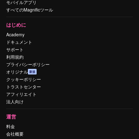
モバイルアプリ
すべてのMagnificツール
はじめに
Academy
ドキュメント
サポート
利用規約
プライバシーポリシー
オリジナル
新規
クッキーポリシー
トラストセンター
アフィリエイト
法人向け
運営
料金
会社概要