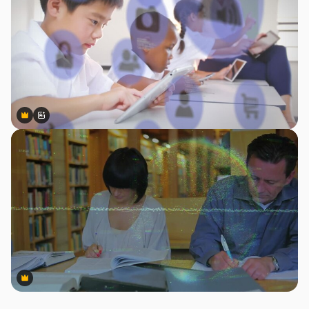
Premium
Premium
AIによって生成されました。
Premium
Premium