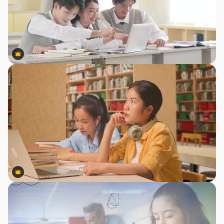
Premium
Premium
Premium
Premium