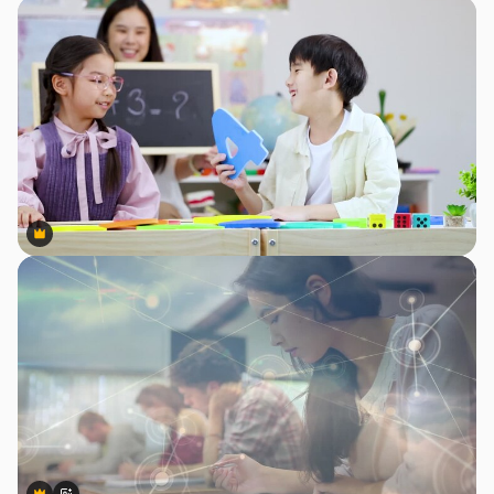
Premium
Premium