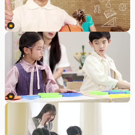
Premium
Premium
Premium
Premium