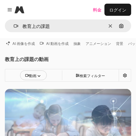
Magnific
料金
ログイン
Close menu
消去
画像で
AI 画像を作成
AI 動画を作成
抽象
アニメーション
背景
バッ
教育上の課題の動画
動画
検索フィルター