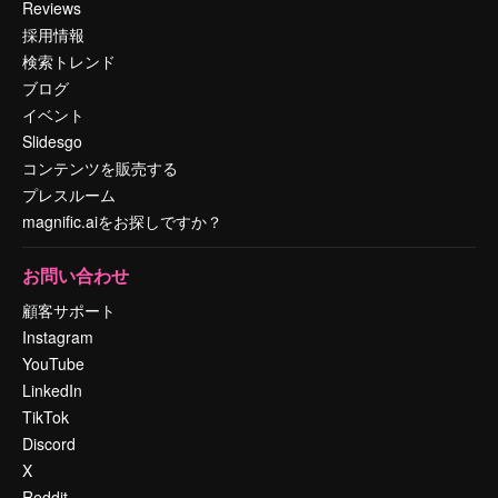
Reviews
採用情報
検索トレンド
ブログ
イベント
Slidesgo
コンテンツを販売する
プレスルーム
magnific.aiをお探しですか？
お問い合わせ
顧客サポート
Instagram
YouTube
LinkedIn
TikTok
Discord
X
Reddit