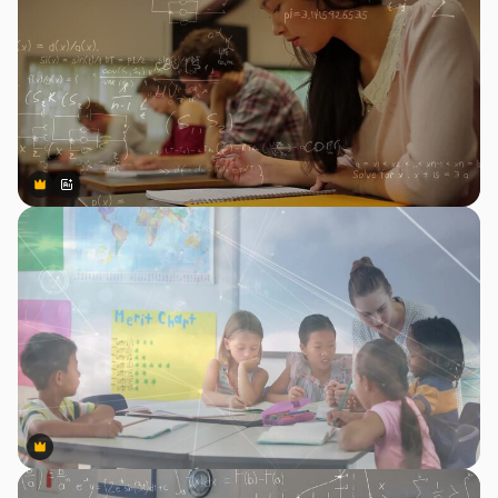
Premium
Premium
AIによって生成されました。
Premium
Premium