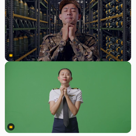
Premium
Premium
Premium
Premium