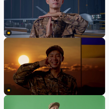
Premium
Premium
Premium
Premium