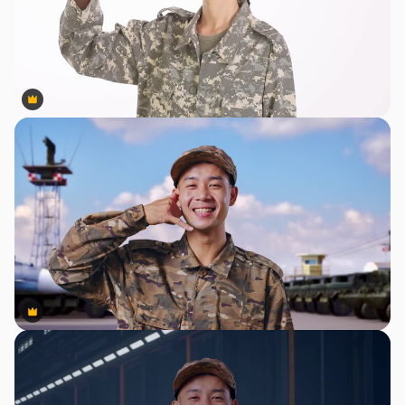
Premium
Premium
Premium
Premium