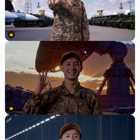
Premium
Premium
Premium
Premium