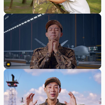
Premium
Premium