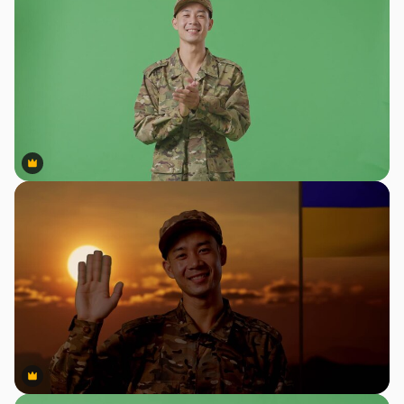
Premium
Premium
Premium
Premium