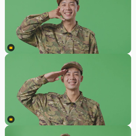
Premium
Premium
Premium
Premium