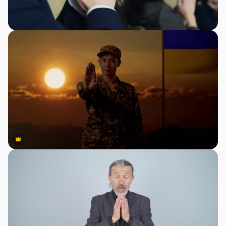
Premium
Premium