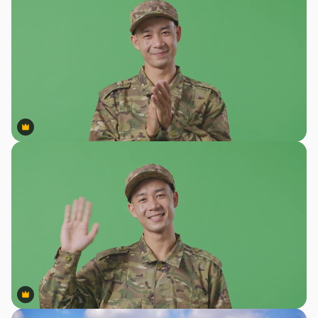
Premium
Premium
Premium
Premium