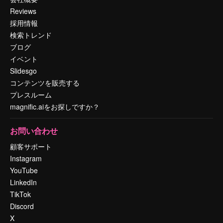
Reviews
採用情報
検索トレンド
ブログ
イベント
Slidesgo
コンテンツを販売する
プレスルーム
magnific.aiをお探しですか？
お問い合わせ
顧客サポート
Instagram
YouTube
LinkedIn
TikTok
Discord
X