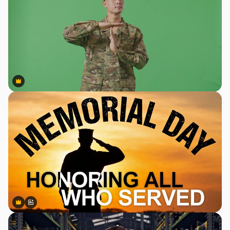
Premium
Premium
Premium
Premium
AIによって生成されました。