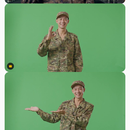
Premium
Premium