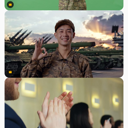
Premium
Premium
Premium
Premium