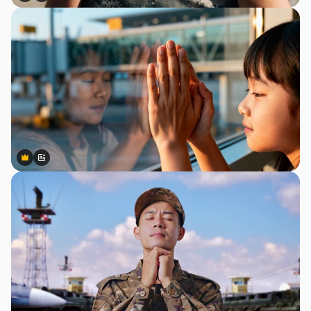
Premium
Premium
AIによって生成されました。