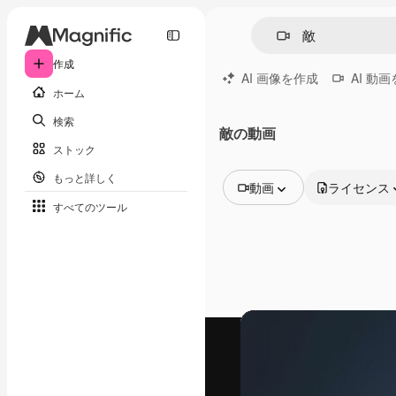
作成
AI 画像を作成
AI 動
ホーム
検索
敵の動画
ストック
もっと詳しく
動画
ライセンス
すべてのツール
全ての画像
ベクトル
イラスト
写真
PSD
テンプレート
モックアップ
動画
映像素材
モーショングラフィックス
動画テンプレート
アイコン
3D モデル