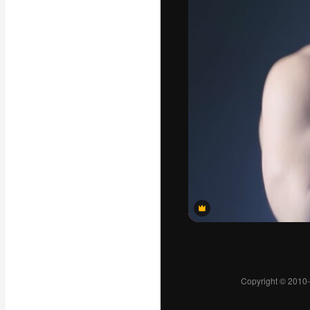
フォント
最高のクリエイ
ットフォーム。
店、スタジオを
います。
日本語
Premium
Premium
Premium
Premium
Premium
Premium
Premium
Premium
Premium
Premium
Premium
Premium
Premium
Premium
Premium
Premium
Premium
Premium
Premium
Premium
Premium
Premium
Premium
Premium
Premium
Premium
Premium
Premium
Premium
Premium
Premium
Premium
Premium
Premium
Premium
Premium
Premium
Premium
Premium
Premium
Premium
Premium
Premium
Premium
Premium
Premium
Premium
Premium
Premium
Premium
Premium
Premium
Premium
Premium
Premium
Premium
Premium
Premium
Premium
Premium
Premium
Premium
Premium
Premium
Premium
Premium
Premium
Premium
Premium
Premium
Premium
Premium
Premium
Premium
Premium
Premium
Premium
Premium
Premium
Premium
Premium
Premium
Premium
Premium
Premium
Premium
Premium
Premium
Premium
Premium
AIによって生成さ
AIによって生成さ
AIによって生成さ
AIによって生成さ
AIによって生成さ
AIによって生成さ
AIによって生成さ
AIによって生成さ
AIによって生成さ
AIによって生成さ
AIによって生成さ
AIによって生成さ
AIによって生成さ
AIによって生成さ
Copyright © 2010-