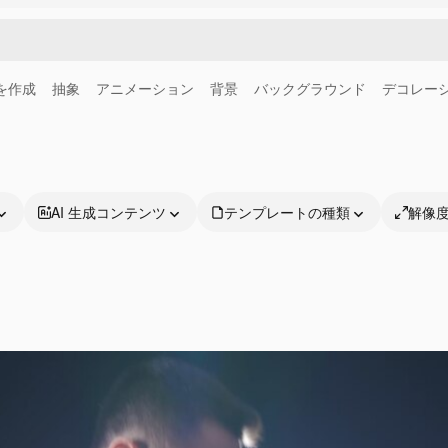
画を作成
抽象
アニメーション
背景
バックグラウンド
デコレー
AI 生成コンテンツ
テンプレートの種類
解像