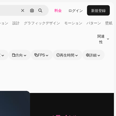
料金
ログイン
新規登録
消去
画像で検索
検索
ション
設計
グラフィックデザイン
モーション
パターン
壁紙
関連
性
度
方向
FPS
再生時間
詳細