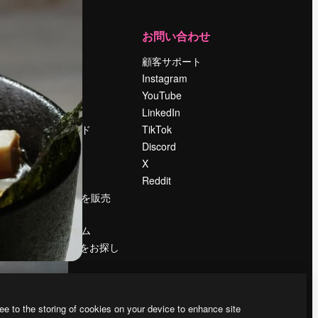
運営
お問い合わせ
料金
顧客サポート
会社概要
Instagram
Reviews
YouTube
採用情報
LinkedIn
検索トレンド
TikTok
ブログ
Discord
イベント
X
Slidesgo
Reddit
コンテンツを販売
する
プレスルーム
magnific.aiをお探し
ですか？
ee to the storing of cookies on your device to enhance site