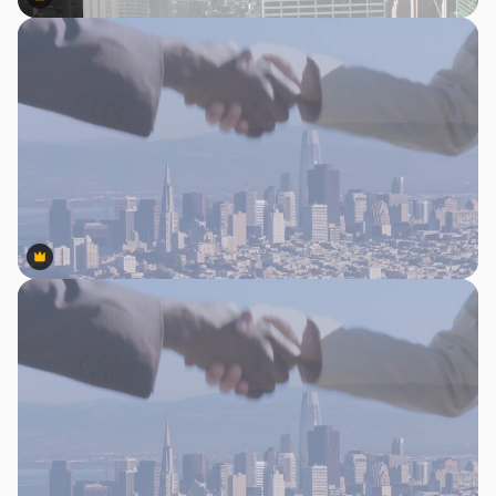
Premium
Premium
Premium
Premium