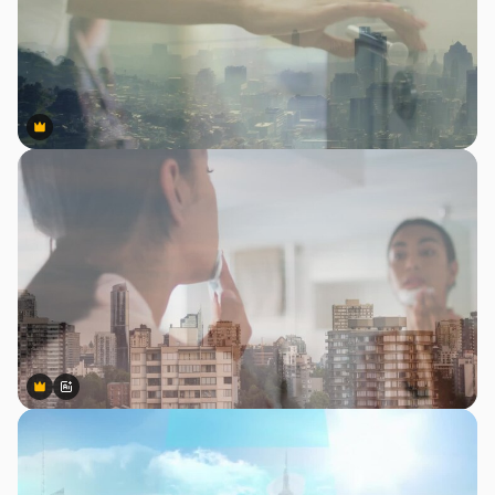
Premium
Premium
Premium
Premium
AIによって生成されました。