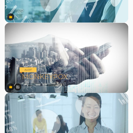
Premium
Premium
Premium
Premium
AIによって生成されました。