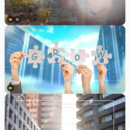
Premium
Premium
AIによって生成されました。
Premium
Premium