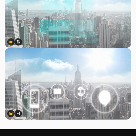
Premium
Premium
AIによって生成されました。
Premium
Premium
AIによって生成されました。