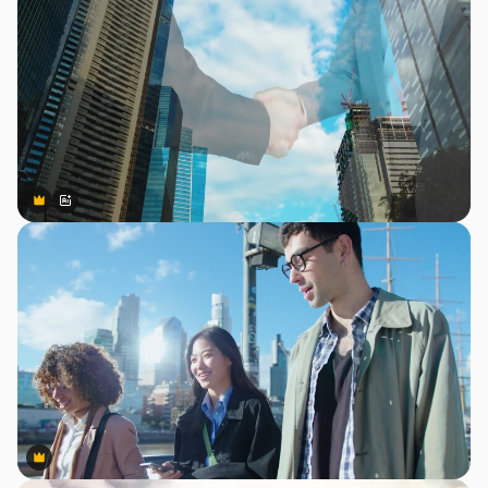
Premium
Premium
AIによって生成されました。
Premium
Premium