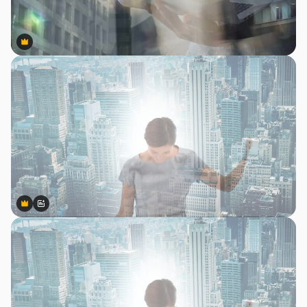
Premium
Premium
Premium
Premium
AIによって生成されました。