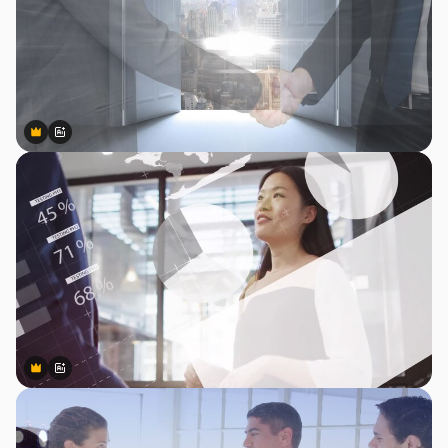
Premium
Premium
AIによって生成されました。
Premium
Premium
AIによって生成されました。