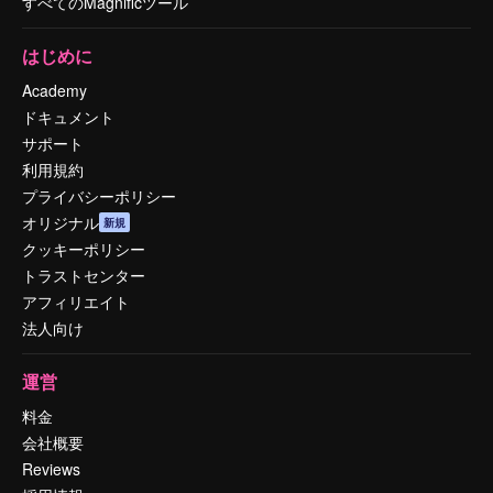
すべてのMagnificツール
はじめに
Academy
ドキュメント
サポート
利用規約
プライバシーポリシー
オリジナル
新規
クッキーポリシー
トラストセンター
アフィリエイト
法人向け
運営
料金
会社概要
Reviews