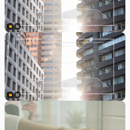
Premium
Premium
AIによって生成されました。
Premium
Premium
AIによって生成されました。