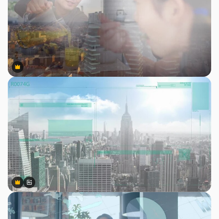
Premium
Premium
Premium
Premium
AIによって生成されました。