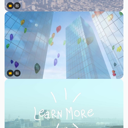
Premium
Premium
AIによって生成されました。
Premium
Premium
AIによって生成されました。