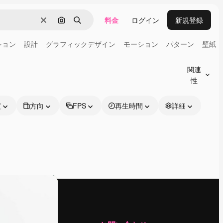
料金
ログイン
新規登録
消去
画像で検索
検索
ション
設計
グラフィックデザイン
モーション
パターン
壁紙
関連
性
度
方向
FPS
再生時間
詳細