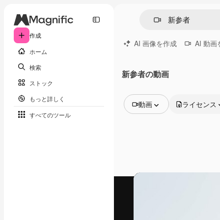
作成
AI 画像を作成
AI 動
ホーム
検索
新参者の動画
ストック
もっと詳しく
動画
ライセンス
すべてのツール
全ての画像
ベクトル
イラスト
写真
PSD
テンプレート
モックアップ
動画
映像素材
モーショングラフィックス
動画テンプレート
アイコン
3D モデル