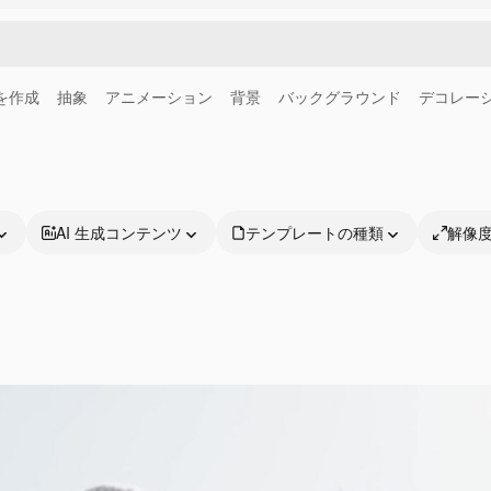
画を作成
抽象
アニメーション
背景
バックグラウンド
デコレー
AI 生成コンテンツ
テンプレートの種類
解像