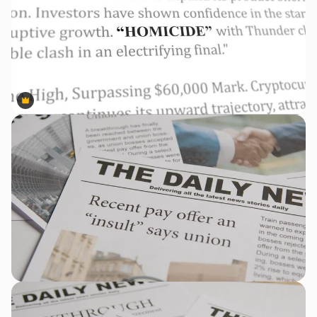
Premium
Premium