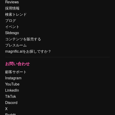
Reviews
採用情報
検索トレンド
ブログ
イベント
Slidesgo
コンテンツを販売する
プレスルーム
magnific.aiをお探しですか？
お問い合わせ
顧客サポート
Instagram
YouTube
LinkedIn
TikTok
Discord
X
Reddit