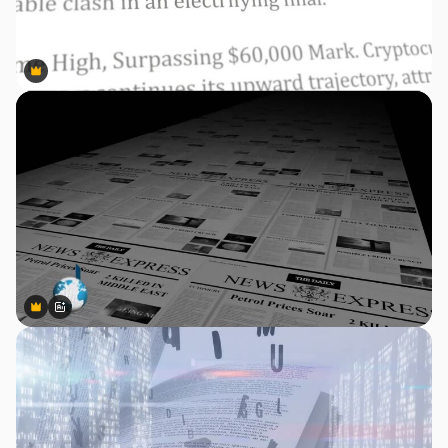
Premium
Premium
Premium
Premium
AIによって生成されました。