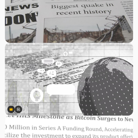
Premium
Premium
AIによって生成されました。