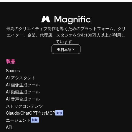
最高のクリエイティブ制作を導くためのプラットフォーム。クリ
エイター、企業、代理店、スタジオを含む100万人以上が利用し
ています。
日本語
製品
Spaces
AI アシスタント
AI 画像生成ツール
AI 動画生成ツール
AI 音声合成ツール
ストックコンテンツ
Claude/ChatGPT向けMCP
新規
エージェント
新規
API