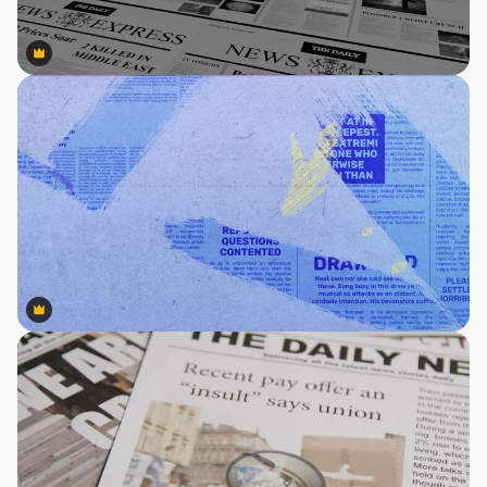
Premium
Premium
Premium
Premium