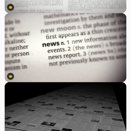
Premium
Premium
Premium
Premium