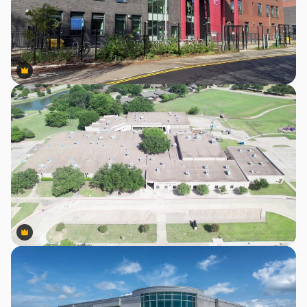
Premium
Premium
Premium
Premium