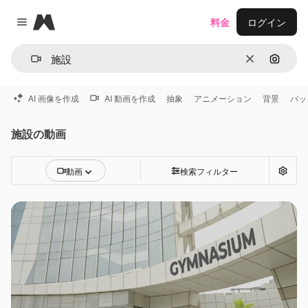
Magnific
料金
ログイン
Close menu
消去
画像で
AI 画像を作成
AI 動画を作成
抽象
アニメーション
背景
バッ
施設の動画
動画
検索フィルター