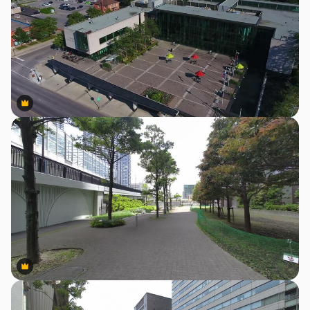
Premium
Premium
Premium
Premium