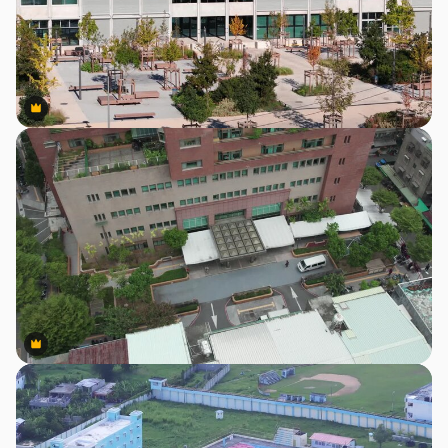
Premium
Premium
Premium
Premium