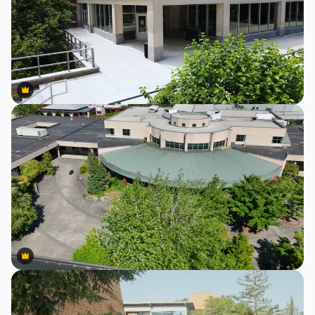
Premium
Premium
Premium
Premium