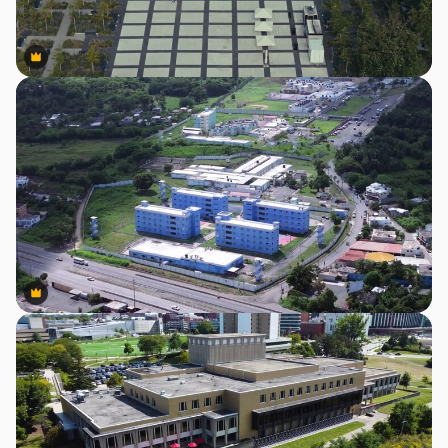
Premium
Premium
Premium
Premium