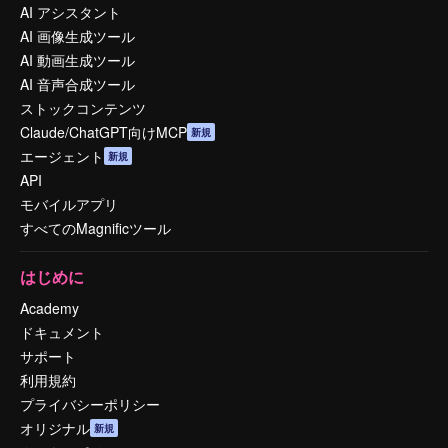
AI アシスタント
AI 画像生成ツール
AI 動画生成ツール
AI 音声合成ツール
ストックコンテンツ
Claude/ChatGPT向けMCP
新規
エージェント
新規
API
モバイルアプリ
すべてのMagnificツール
はじめに
Academy
ドキュメント
サポート
利用規約
プライバシーポリシー
オリジナル
新規