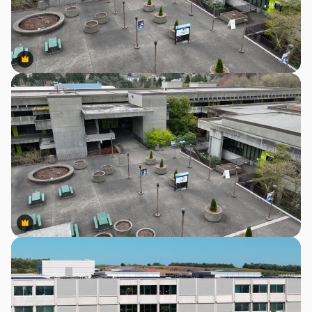
Premium
Premium
Premium
Premium