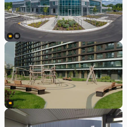
Premium
Premium
AIによって生成されました。
Premium
Premium