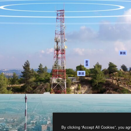
製品
はじめに
ティブ制作を導くためのプラ
Spaces
Academy
クリエイター、企業、代理
AI アシスタント
ドキュメント
含む100万人以上が利用して
AI 画像生成ツール
サポート
AI 動画生成ツール
利用規約
AI 音声合成ツール
プライバシーポリ
シー
ストックコンテン
ツ
オリジナル
新規
Claude/ChatGPT
クッキーポリシー
新
規
向けMCP
トラストセンター
エージェント
アフィリエイト
新規
API
法人向け
モバイルアプリ
れました。
れました。
れました。
れました。
れました。
れました。
れました。
れました。
すべてのMagnificツ
ール
2026
Freepik Company S.L.U.
無断複写・転載を禁じます
.
By clicking “Accept All Cookies”, you agr