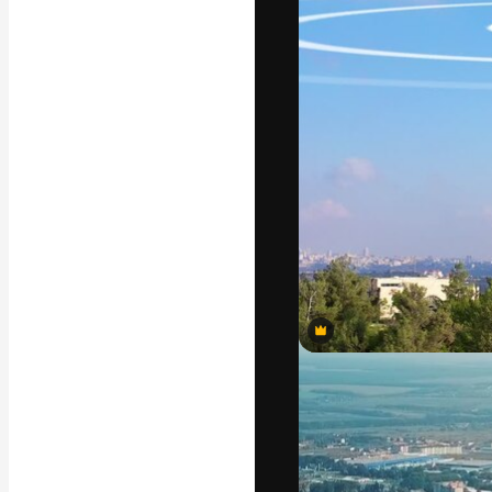
フォント
最高のクリエイ
ットフォーム。
店、スタジオを
います。
日本語
Premium
Premium
Premium
Premium
Premium
Premium
Premium
Premium
Premium
Premium
Premium
Premium
Premium
Premium
Premium
Premium
Premium
Premium
Premium
Premium
Premium
Premium
Premium
Premium
Premium
Premium
Premium
Premium
Premium
Premium
Premium
Premium
Premium
Premium
Premium
Premium
Premium
Premium
Premium
Premium
Premium
Premium
Premium
Premium
Premium
Premium
Premium
Premium
Premium
Premium
Premium
Premium
Premium
Premium
Premium
Premium
Premium
Premium
Premium
Premium
Premium
Premium
Premium
Premium
Premium
Premium
Premium
Premium
Premium
Premium
Premium
Premium
Premium
Premium
Premium
Premium
Premium
Premium
Premium
Premium
Premium
Premium
Premium
Premium
Premium
Premium
Premium
Premium
Premium
Premium
Premium
Premium
Premium
Premium
AIによって生成さ
AIによって生成さ
AIによって生成さ
AIによって生成さ
AIによって生成さ
AIによって生成さ
AIによって生成さ
AIによって生成さ
Copyright © 2010-