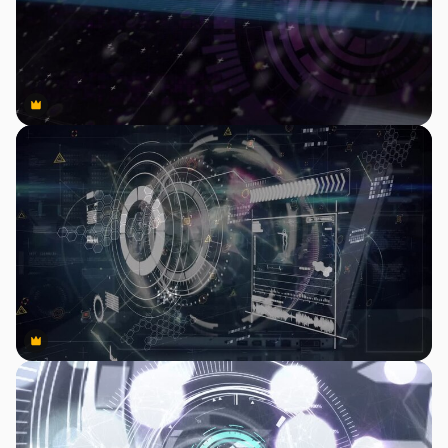
Premium
Premium
Premium
Premium