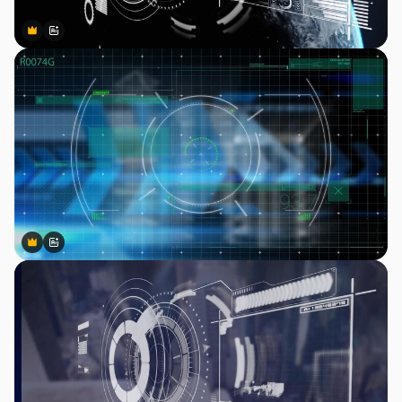
Premium
Premium
AIによって生成されました。
Premium
Premium
AIによって生成されました。