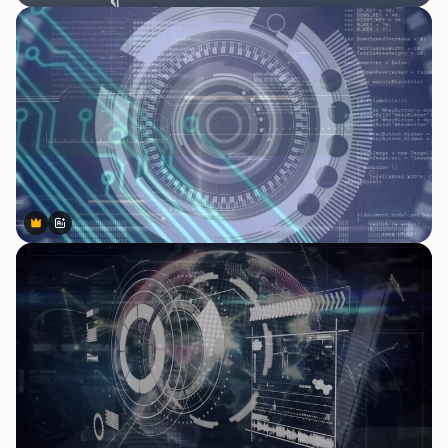
Premium
Premium
AIによって生成されました。