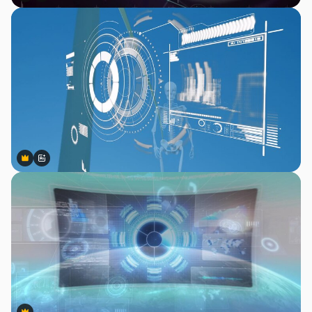
Premium
Premium
AIによって生成されました。