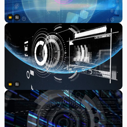
Premium
Premium
AIによって生成されました。
Premium
Premium
AIによって生成されました。