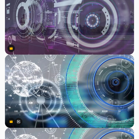
Premium
Premium
Premium
Premium
AIによって生成されました。