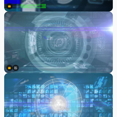
Premium
Premium
Premium
Premium
AIによって生成されました。