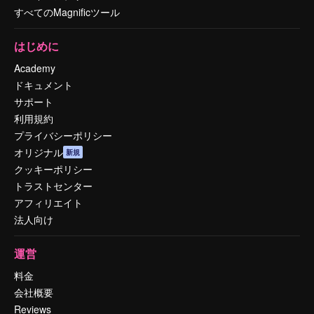
すべてのMagnificツール
はじめに
Academy
ドキュメント
サポート
利用規約
プライバシーポリシー
オリジナル
新規
クッキーポリシー
トラストセンター
アフィリエイト
法人向け
運営
料金
会社概要
Reviews