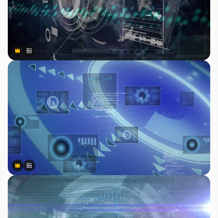
Premium
Premium
AIによって生成されました。
Premium
Premium
AIによって生成されました。