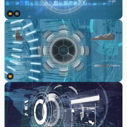
Premium
Premium
AIによって生成されました。
Premium
Premium