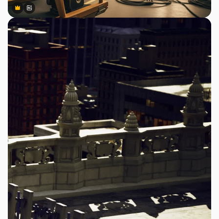
Premium
Premium
AIによって生成されました。