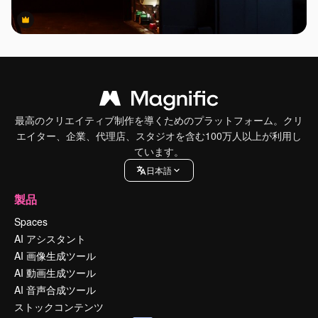
Premium
Premium
最高のクリエイティブ制作を導くためのプラットフォーム。クリ
エイター、企業、代理店、スタジオを含む100万人以上が利用し
ています。
日本語
製品
Spaces
AI アシスタント
AI 画像生成ツール
AI 動画生成ツール
AI 音声合成ツール
ストックコンテンツ