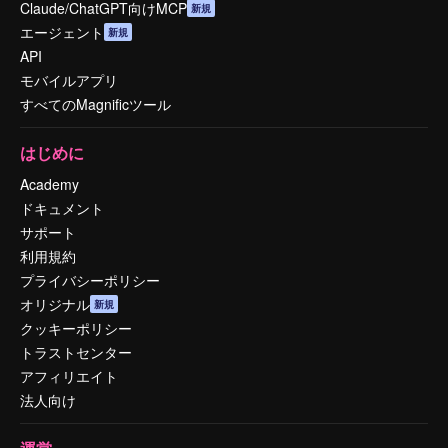
Claude/ChatGPT向けMCP
新規
エージェント
新規
API
モバイルアプリ
すべてのMagnificツール
はじめに
Academy
ドキュメント
サポート
利用規約
プライバシーポリシー
オリジナル
新規
クッキーポリシー
トラストセンター
アフィリエイト
法人向け