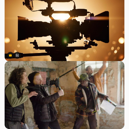
Premium
Premium
AIによって生成されました。