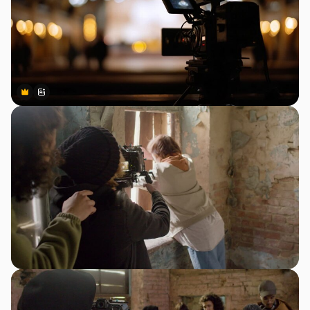
Premium
Premium
AIによって生成されました。