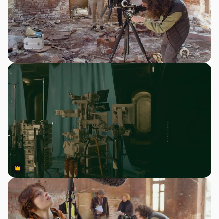
Premium
Premium