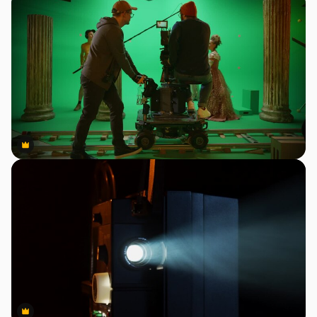
Premium
Premium
Premium
Premium