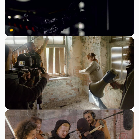
Premium
Premium