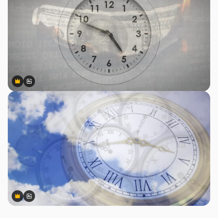
Premium
Premium
AIによって生成されました。
Premium
Premium
AIによって生成されました。