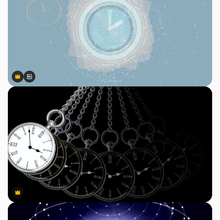
Premium
Premium
AIによって生成されました。
Premium
Premium