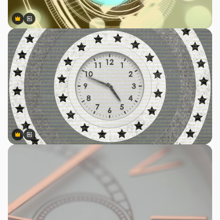
Premium
Premium
AIによって生成されました。
Premium
Premium
AIによって生成されました。