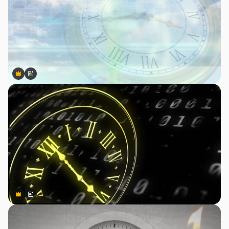
Premium
Premium
AIによって生成されました。
Premium
Premium
AIによって生成されました。