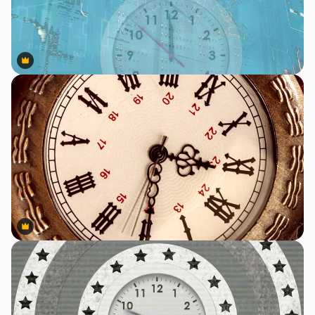
Premium
Premium
Premium
Premium