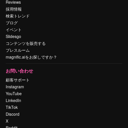
Reviews
採用情報
検索トレンド
ブログ
イベント
Slidesgo
コンテンツを販売する
プレスルーム
magnific.aiをお探しですか？
お問い合わせ
顧客サポート
Instagram
YouTube
LinkedIn
TikTok
Discord
X
Reddit