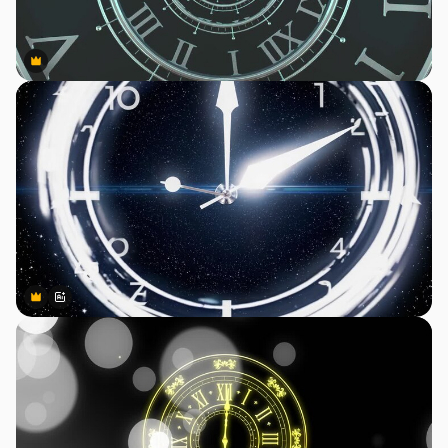
Premium
Premium
Premium
Premium
AIによって生成されました。