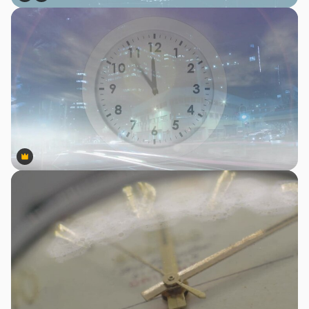
Premium
Premium