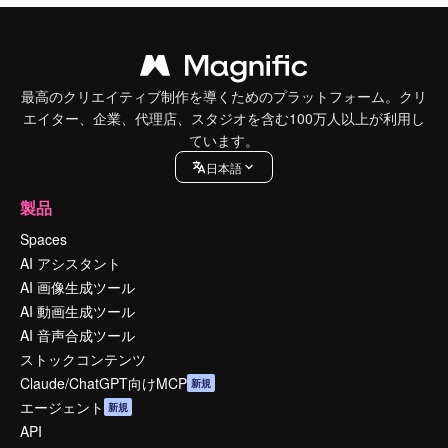
最高のクリエイティブ制作を導くためのプラットフォーム。クリ
エイター、企業、代理店、スタジオを含む100万人以上が利用し
ています。
日本語
製品
Spaces
AI アシスタント
AI 画像生成ツール
AI 動画生成ツール
AI 音声合成ツール
ストックコンテンツ
Claude/ChatGPT向けMCP
新規
エージェント
新規
API