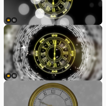
Premium
Premium
AIによって生成されました。
Premium
Premium
AIによって生成されました。