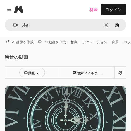
Magnific
料金
ログイン
Close menu
消去
画像で
AI 画像を作成
AI 動画を作成
抽象
アニメーション
背景
バッ
時針の動画
動画
検索フィルター