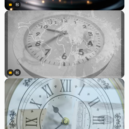
Premium
Premium
AIによって生成されました。
Premium
Premium
AIによって生成されました。