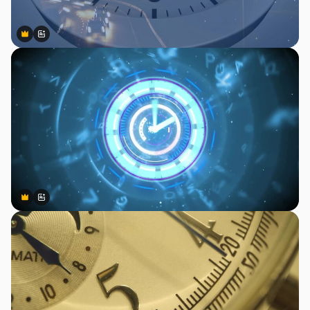
Premium
Premium
AIによって生成されました。
Premium
Premium
AIによって生成されました。