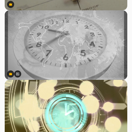
Premium
Premium
Premium
Premium
AIによって生成されました。