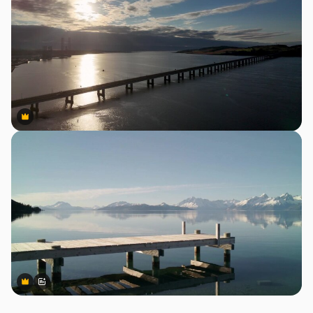
Premium
Premium
Premium
Premium
AIによって生成されました。