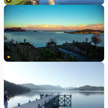
Premium
Premium
Premium
Premium