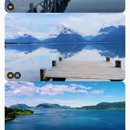
Premium
Premium
Premium
Premium
AIによって生成されました。