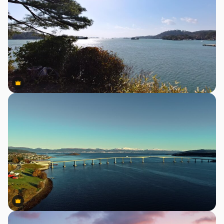
Premium
Premium
Premium
Premium