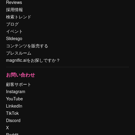
Reviews
採用情報
検索トレンド
ブログ
イベント
Slidesgo
コンテンツを販売する
プレスルーム
magnific.aiをお探しですか？
お問い合わせ
顧客サポート
Instagram
YouTube
LinkedIn
TikTok
Discord
X
Reddit