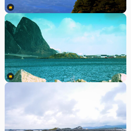
Premium
Premium
Premium
Premium