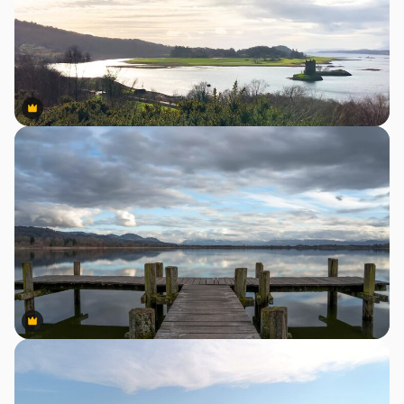
Premium
Premium
Premium
Premium