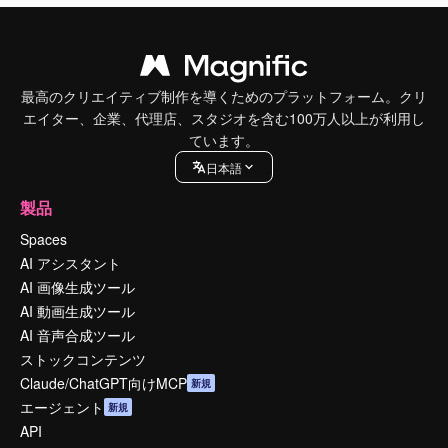
最高のクリエイティブ制作を導くためのプラットフォーム。クリ
エイター、企業、代理店、スタジオを含む100万人以上が利用し
ています。
日本語
製品
Spaces
AI アシスタント
AI 画像生成ツール
AI 動画生成ツール
AI 音声合成ツール
ストックコンテンツ
Claude/ChatGPT向けMCP
新規
エージェント
新規
API