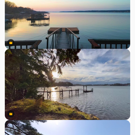
Premium
Premium
Premium
Premium