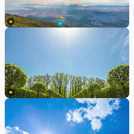
Premium
Premium
Premium
Premium