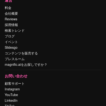
運営
料金
会社概要
Reviews
採用情報
検索トレンド
ブログ
イベント
Slidesgo
コンテンツを販売する
プレスルーム
magnific.aiをお探しですか？
お問い合わせ
顧客サポート
Instagram
YouTube
LinkedIn
TikTok