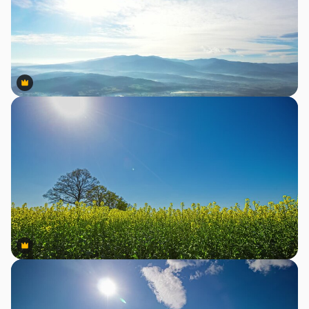
Premium
Premium
Premium
Premium