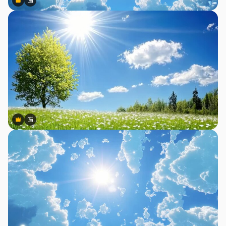
Premium
Premium
AIによって生成されました。
Premium
Premium
AIによって生成されました。