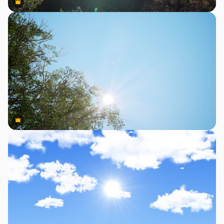
Premium
Premium
Premium
Premium