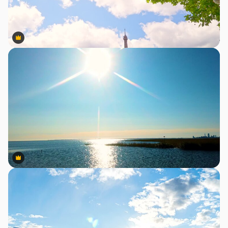
Premium
Premium
Premium
Premium