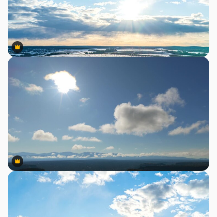
Premium
Premium
Premium
Premium