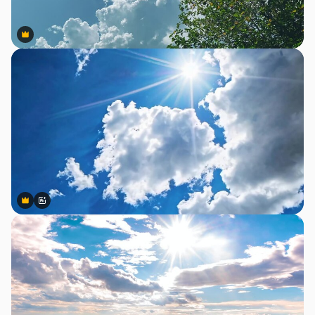
Premium
Premium
Premium
Premium
AIによって生成されました。