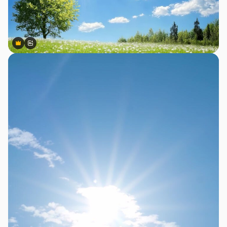
Premium
Premium
AIによって生成されました。