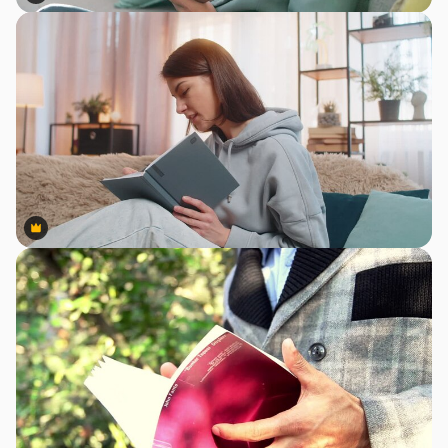
Premium
Premium