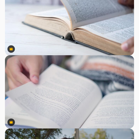
Premium
Premium
Premium
Premium