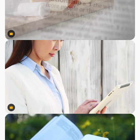
Premium
Premium
Premium
Premium