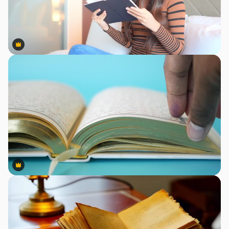
Premium
Premium
Premium
Premium