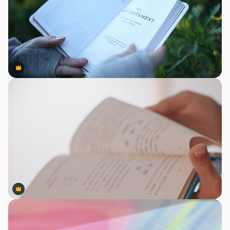
Premium
Premium
Premium
Premium