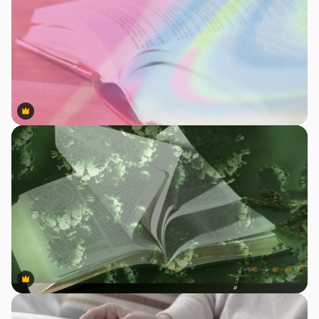
Premium
Premium
Premium
Premium