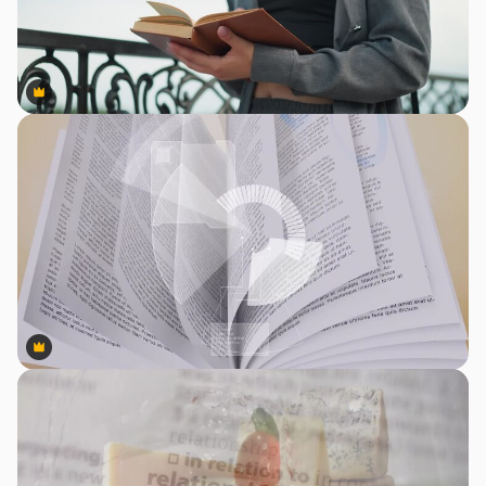
Premium
Premium
Premium
Premium