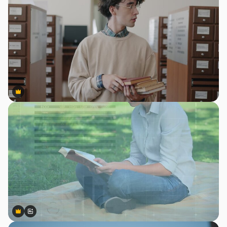
Premium
Premium
Premium
Premium
AIによって生成されました。