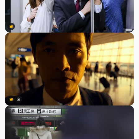
Premium
Premium
Premium
Premium
AIによって生成されました。