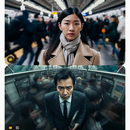
Premium
Premium
Premium
Premium
AIによって生成されました。