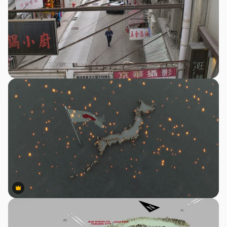
Premium
Premium