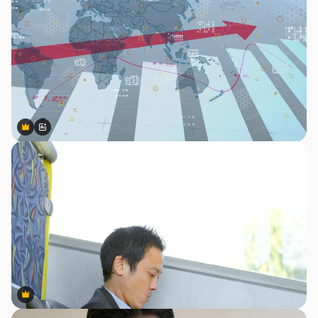
Premium
Premium
AIによって生成されました。
Premium
Premium