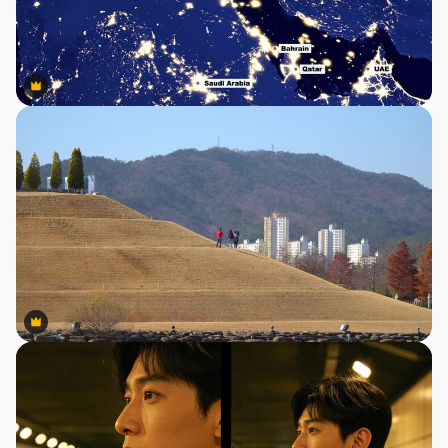
Premium
Premium
Premium
Premium