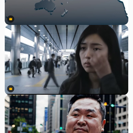
Premium
Premium
Premium
Premium