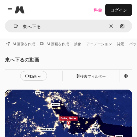
Magnific
料金
ログイン
Close menu
消去
画像で
AI 画像を作成
AI 動画を作成
抽象
アニメーション
背景
バッ
東へ下るの動画
動画
検索フィルター