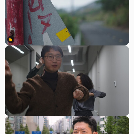
Premium
Premium