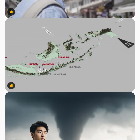
Premium
Premium
Premium
Premium