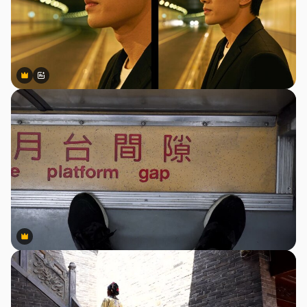
Premium
Premium
AIによって生成されました。
Premium
Premium