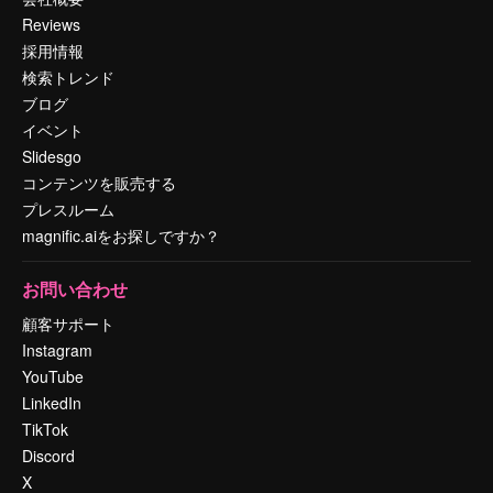
Reviews
採用情報
検索トレンド
ブログ
イベント
Slidesgo
コンテンツを販売する
プレスルーム
magnific.aiをお探しですか？
お問い合わせ
顧客サポート
Instagram
YouTube
LinkedIn
TikTok
Discord
X