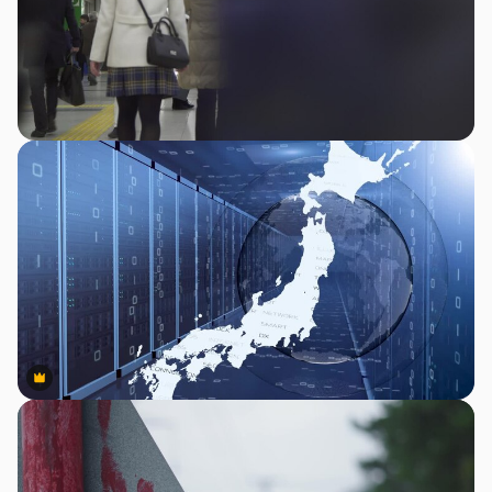
Premium
Premium