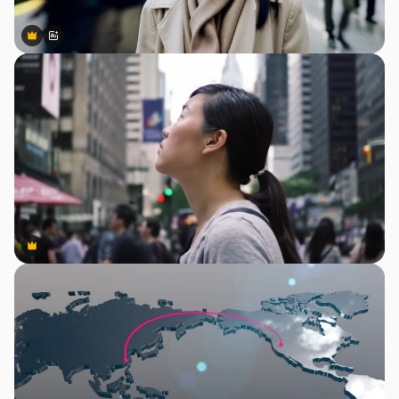
Premium
Premium
AIによって生成されました。
Premium
Premium