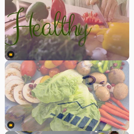
Premium
Premium
Premium
Premium