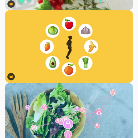
Premium
Premium
Premium
Premium