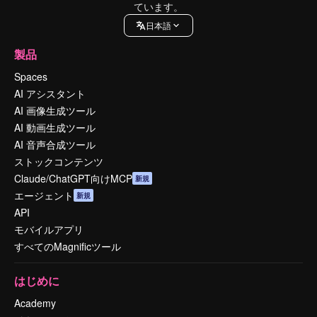
ています。
日本語
製品
Spaces
AI アシスタント
AI 画像生成ツール
AI 動画生成ツール
AI 音声合成ツール
ストックコンテンツ
Claude/ChatGPT向けMCP
新規
エージェント
新規
API
モバイルアプリ
すべてのMagnificツール
はじめに
Academy