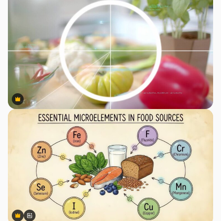
Premium
Premium
Premium
Premium
AIによって生成されました。