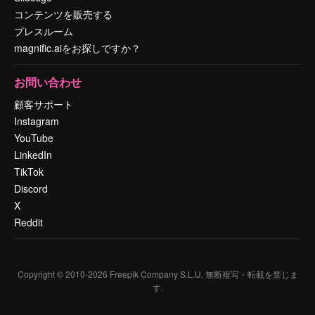
コンテンツを販売する
プレスルーム
magnific.aiをお探しですか？
お問い合わせ
顧客サポート
Instagram
YouTube
LinkedIn
TikTok
Discord
X
Reddit
Copyright © 2010-
2026
Freepik Company S.L.U.
無断複写・転載を禁じま
す
.