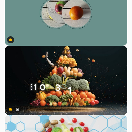
Premium
Premium
Premium
Premium
AIによって生成されました。