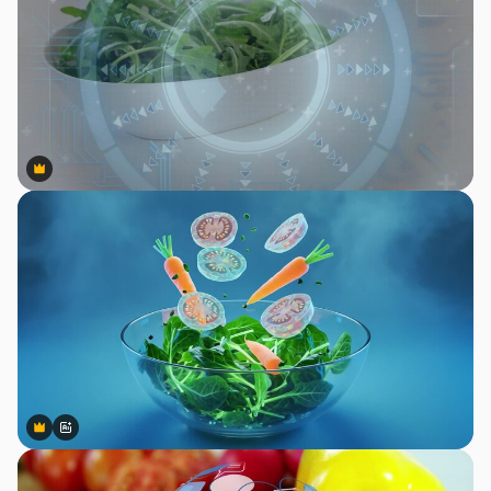
Premium
Premium
Premium
Premium
AIによって生成されました。