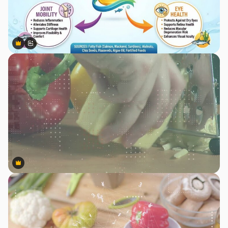
Premium
Premium
AIによって生成されました。
Premium
Premium