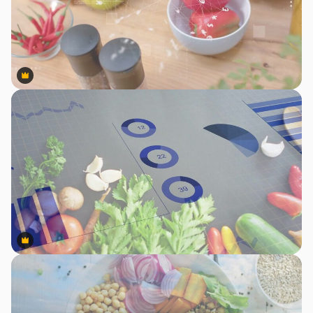
Premium
Premium
Premium
Premium