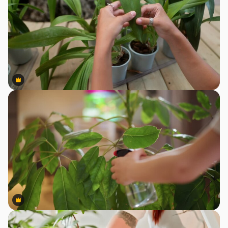
Premium
Premium
Premium
Premium