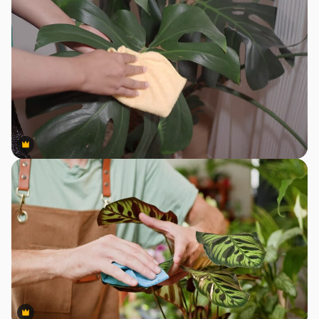
Premium
Premium
Premium
Premium