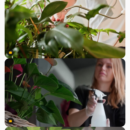
Premium
Premium
Premium
Premium