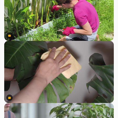
Premium
Premium
Premium
Premium