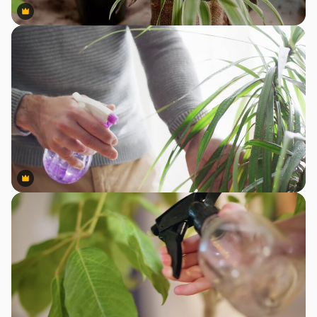
Premium
Premium
Premium
Premium