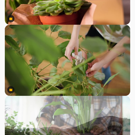
Premium
Premium
Premium
Premium