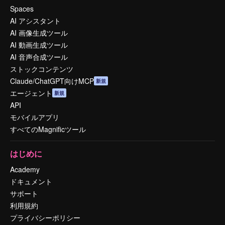
Spaces
AI アシスタント
AI 画像生成ツール
AI 動画生成ツール
AI 音声合成ツール
ストックコンテンツ
Claude/ChatGPT向けMCP
新規
エージェント
新規
API
モバイルアプリ
すべてのMagnificツール
はじめに
Academy
ドキュメント
サポート
利用規約
プライバシーポリシー