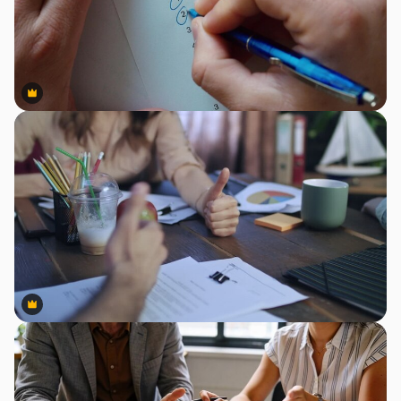
Premium
Premium
Premium
Premium