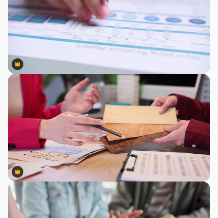
Premium
Premium
Premium
Premium