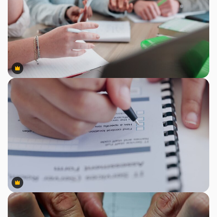
Premium
Premium
Premium
Premium