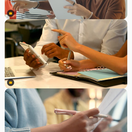
Premium
Premium
Premium
Premium