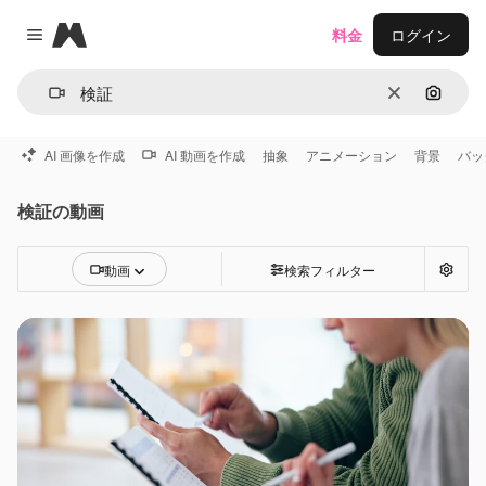
Magnific
料金
ログイン
Close menu
消去
画像で
AI 画像を作成
AI 動画を作成
抽象
アニメーション
背景
バッ
検証の動画
動画
検索フィルター