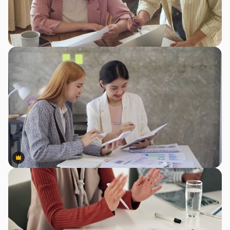
Premium
Premium