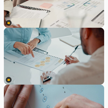
Premium
Premium
Premium
Premium