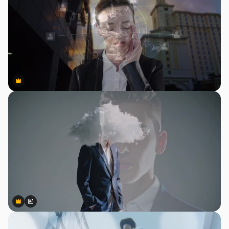
Premium
Premium
Premium
Premium
AIによって生成されました。