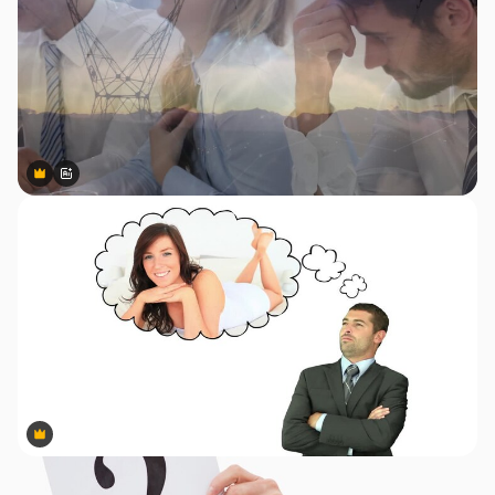
Premium
Premium
AIによって生成されました。
Premium
Premium