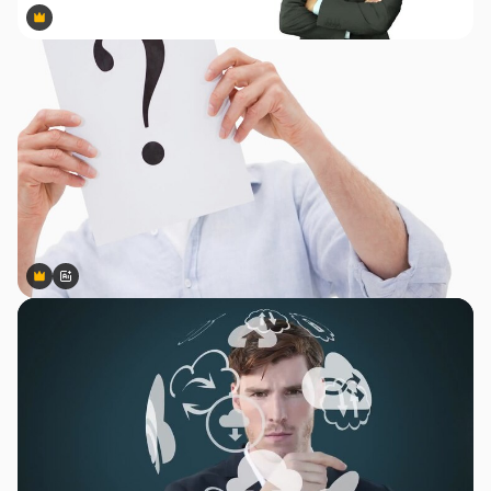
Premium
Premium
Premium
Premium
AIによって生成されました。