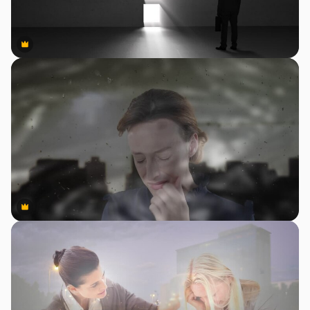
Premium
Premium
Premium
Premium