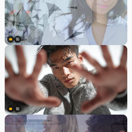
Premium
Premium
AIによって生成されました。
Premium
Premium
AIによって生成されました。