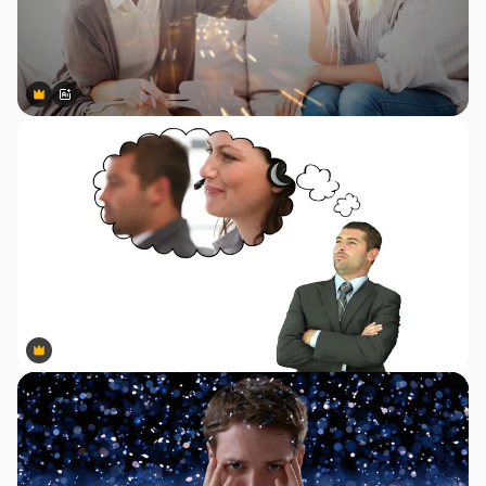
Premium
Premium
AIによって生成されました。
Premium
Premium