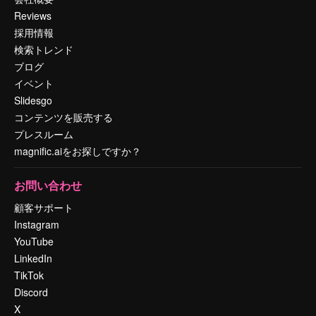
Reviews
採用情報
検索トレンド
ブログ
イベント
Slidesgo
コンテンツを販売する
プレスルーム
magnific.aiをお探しですか？
お問い合わせ
顧客サポート
Instagram
YouTube
LinkedIn
TikTok
Discord
X