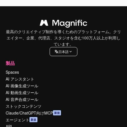
最高のクリエイティブ制作を導くためのプラットフォーム。クリ
エイター、企業、代理店、スタジオを含む100万人以上が利用し
ています。
日本語
製品
Spaces
AI アシスタント
AI 画像生成ツール
AI 動画生成ツール
AI 音声合成ツール
ストックコンテンツ
Claude/ChatGPT向けMCP
新規
エージェント
新規
API