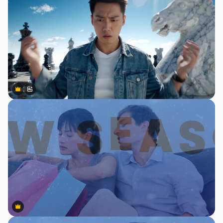
Premium
Premium
AIによって生成されました。
Premium
Premium