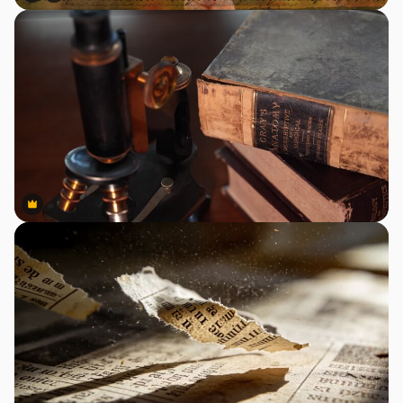
Premium
Premium