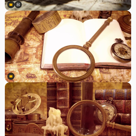
Premium
Premium
AIによって生成されました。
Premium
Premium