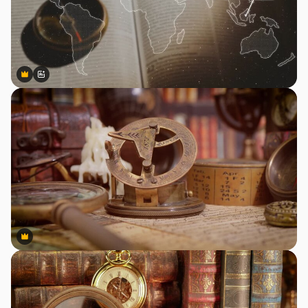
Premium
Premium
AIによって生成されました。
Premium
Premium