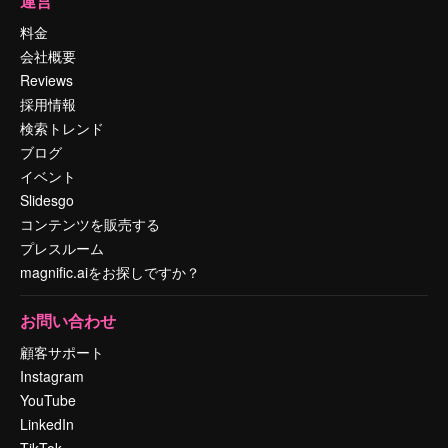
運営
料金
会社概要
Reviews
採用情報
検索トレンド
ブログ
イベント
Slidesgo
コンテンツを販売する
プレスルーム
magnific.aiをお探しですか？
お問い合わせ
顧客サポート
Instagram
YouTube
LinkedIn
TikTok