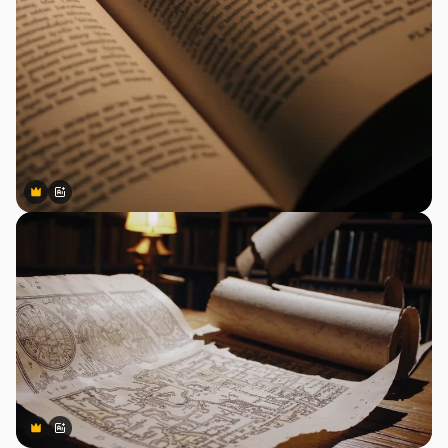
Premium
Premium
AIによって生成されました。
Premium
Premium
AIによって生成されました。