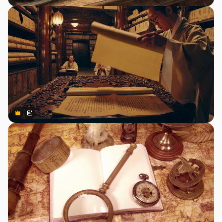
Premium
Premium
AIによって生成されました。