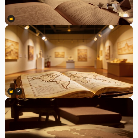
Premium
Premium
Premium
Premium
AIによって生成されました。