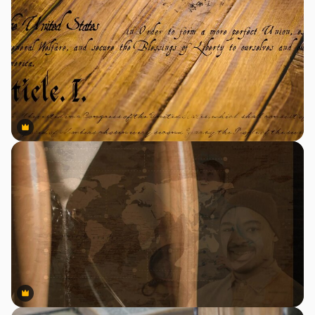
Premium
Premium
Premium
Premium