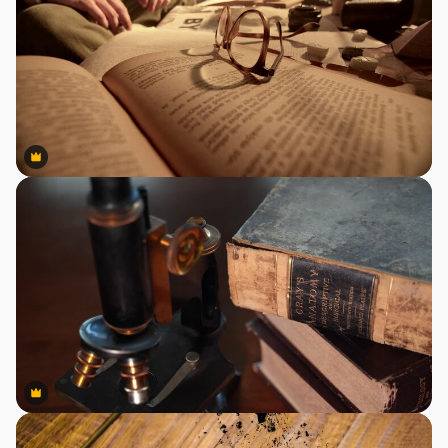
Premium
Premium
Premium
Premium