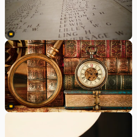
Premium
Premium
Premium
Premium