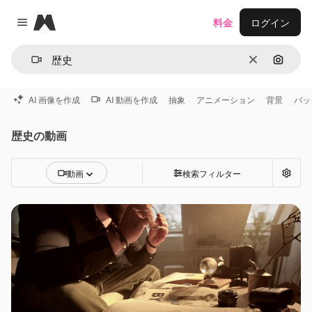
Magnific
料金
ログイン
Close menu
消去
画像で
AI 画像を作成
AI 動画を作成
抽象
アニメーション
背景
バッ
歴史の動画
動画
検索フィルター