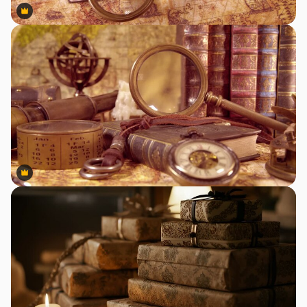
Premium
Premium
Premium
Premium