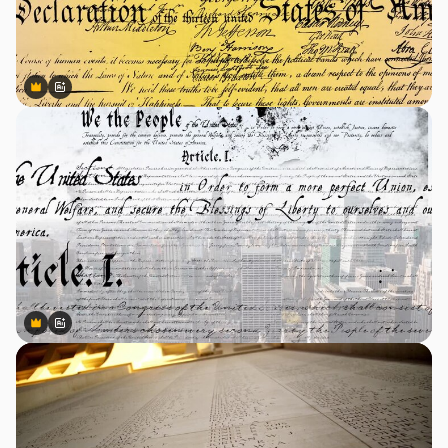
Premium
Premium
AIによって生成されました。
Premium
Premium
AIによって生成されました。