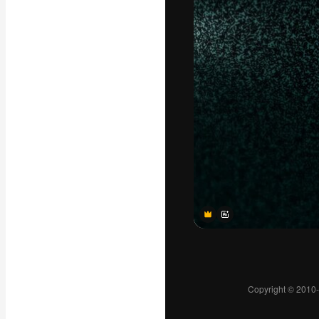
フォント
最高のクリエイ
ットフォーム。
店、スタジオを
います。
日本語
Premium
Premium
Premium
Premium
Premium
Premium
Premium
Premium
Premium
Premium
Premium
Premium
Premium
Premium
Premium
Premium
Premium
Premium
Premium
Premium
Premium
Premium
Premium
Premium
Premium
Premium
Premium
Premium
Premium
Premium
Premium
Premium
Premium
Premium
Premium
Premium
Premium
Premium
Premium
Premium
Premium
Premium
Premium
Premium
Premium
Premium
Premium
Premium
Premium
Premium
Premium
Premium
Premium
Premium
Premium
Premium
Premium
Premium
Premium
Premium
Premium
Premium
Premium
Premium
Premium
Premium
Premium
Premium
Premium
Premium
Premium
Premium
Premium
Premium
Premium
Premium
Premium
Premium
Premium
Premium
Premium
Premium
Premium
Premium
Premium
Premium
Premium
Premium
Premium
Premium
Premium
Premium
Premium
Premium
Premium
Premium
Premium
Premium
Premium
Premium
AIによって生成さ
AIによって生成さ
AIによって生成さ
AIによって生成さ
AIによって生成さ
AIによって生成さ
AIによって生成さ
AIによって生成さ
AIによって生成さ
AIによって生成さ
AIによって生成さ
AIによって生成さ
AIによって生成さ
AIによって生成さ
AIによって生成さ
AIによって生成さ
AIによって生成さ
AIによって生成さ
AIによって生成さ
AIによって生成さ
AIによって生成さ
AIによって生成さ
AIによって生成さ
AIによって生成さ
AIによって生成さ
AIによって生成さ
AIによって生成さ
AIによって生成さ
AIによって生成さ
AIによって生成さ
AIによって生成さ
AIによって生成さ
AIによって生成さ
AIによって生成さ
AIによって生成さ
AIによって生成さ
AIによって生成さ
AIによって生成さ
Copyright © 2010-