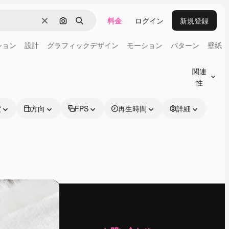
料金
ログイン
新規登録
消去
画像で検索
検索
ション
設計
グラフィックデザイン
モーション
パターン
壁紙
関連
性
度
方向
FPS
再生時間
詳細