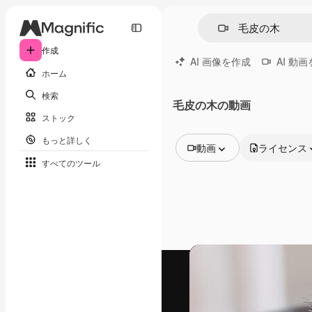
作成
AI 画像を作成
AI 動
ホーム
検索
毛皮の木の動画
ストック
もっと詳しく
動画
ライセンス
すべてのツール
全ての画像
ベクトル
イラスト
写真
PSD
テンプレート
モックアップ
動画
映像素材
モーショングラフィックス
動画テンプレート
アイコン
3D モデル