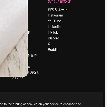
運営
お問い合わせ
料金
顧客サポート
会社概要
Instagram
Reviews
YouTube
採用情報
LinkedIn
検索トレンド
TikTok
ブログ
Discord
イベント
X
Slidesgo
Reddit
コンテンツを販売
する
プレスルーム
magnific.aiをお探し
ですか？
ee to the storing of cookies on your device to enhance site