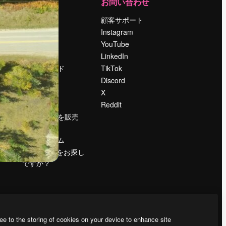
運営
お問い合わせ
料金
顧客サポート
会社概要
Instagram
Reviews
YouTube
採用情報
LinkedIn
検索トレンド
TikTok
ブログ
Discord
イベント
X
Slidesgo
Reddit
コンテンツを販売
する
プレスルーム
magnific.aiをお探し
ですか？
ee to the storing of cookies on your device to enhance site