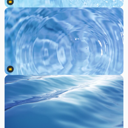
Premium
Premium
Premium
Premium