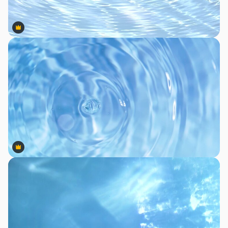
Premium
Premium
Premium
Premium