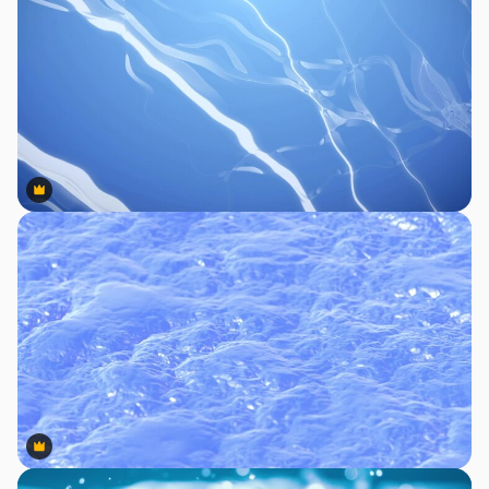
Premium
Premium
Premium
Premium