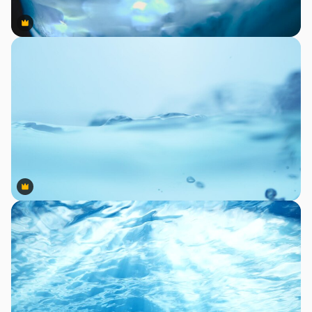
Premium
Premium
Premium
Premium