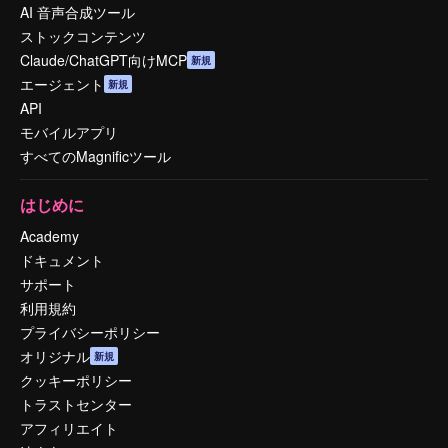
AI 音声合成ツール
ストックコンテンツ
Claude/ChatGPT向けMCP
新規
エージェント
新規
API
モバイルアプリ
すべてのMagnificツール
はじめに
Academy
ドキュメント
サポート
利用規約
プライバシーポリシー
オリジナル
新規
クッキーポリシー
トラストセンター
アフィリエイト