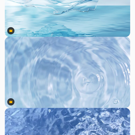
Premium
Premium
Premium
Premium