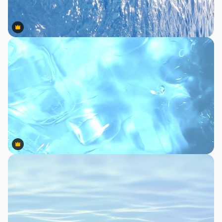
Premium
Premium
Premium
Premium