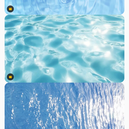
Premium
Premium
Premium
Premium