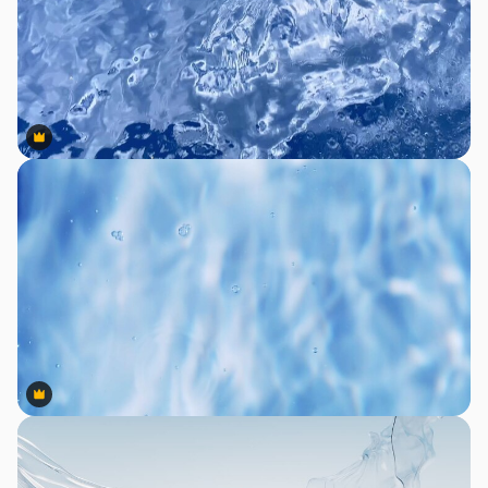
Premium
Premium
Premium
Premium