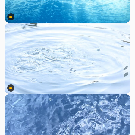
Premium
Premium
Premium
Premium