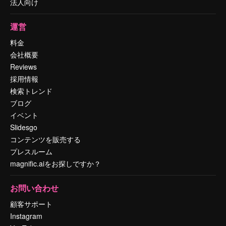
法人向け
運営
料金
会社概要
Reviews
採用情報
検索トレンド
ブログ
イベント
Slidesgo
コンテンツを販売する
プレスルーム
magnific.aiをお探しですか？
お問い合わせ
顧客サポート
Instagram