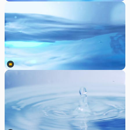
Premium
Premium