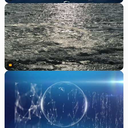
Premium
Premium