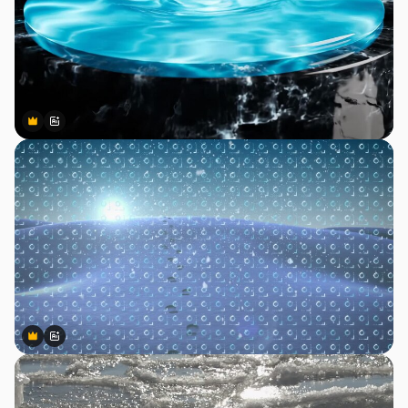
Premium
Premium
AIによって生成されました。
Premium
Premium
AIによって生成されました。