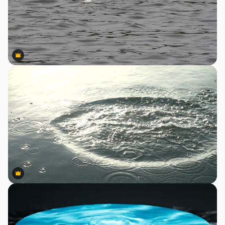
Premium
Premium
Premium
Premium