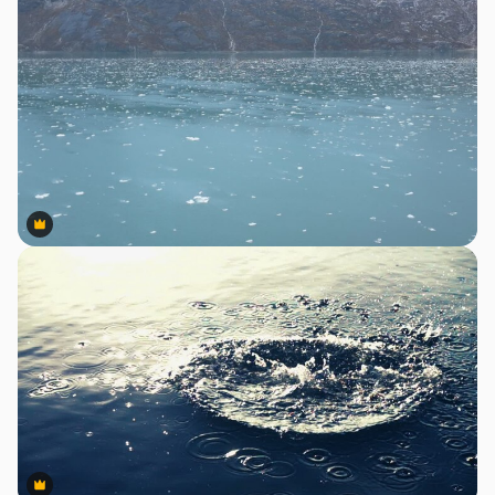
Premium
Premium
Premium
Premium