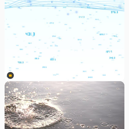
Premium
Premium