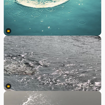
Premium
Premium
Premium
Premium