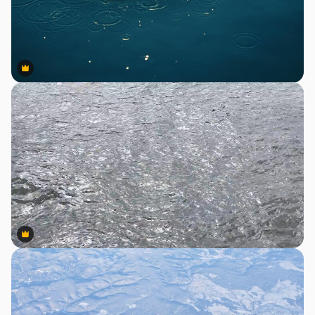
Premium
Premium
Premium
Premium