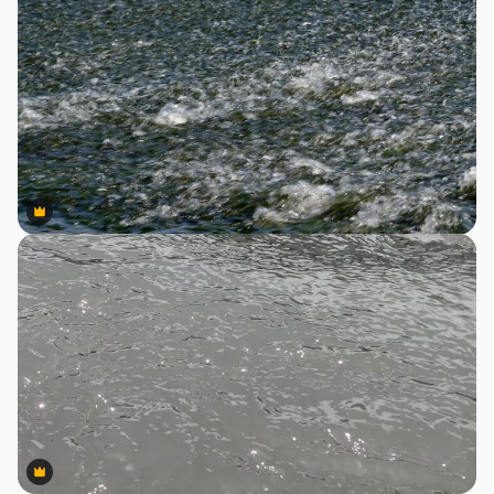
Premium
Premium
Premium
Premium