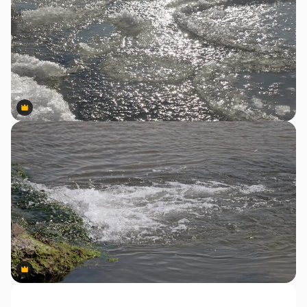
Premium
Premium
Premium
Premium