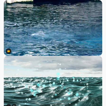
Premium
Premium