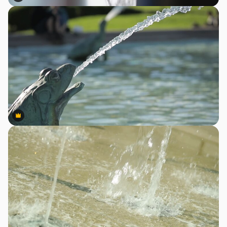
Premium
Premium