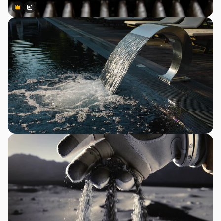
Premium
Premium
AIによって生成されました。