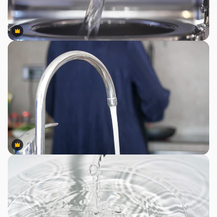
Premium
Premium
Premium
Premium