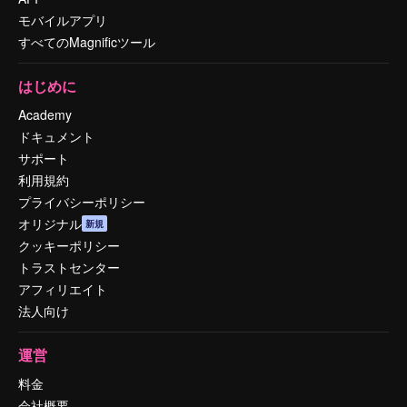
モバイルアプリ
すべてのMagnificツール
はじめに
Academy
ドキュメント
サポート
利用規約
プライバシーポリシー
オリジナル
新規
クッキーポリシー
トラストセンター
アフィリエイト
法人向け
運営
料金
会社概要