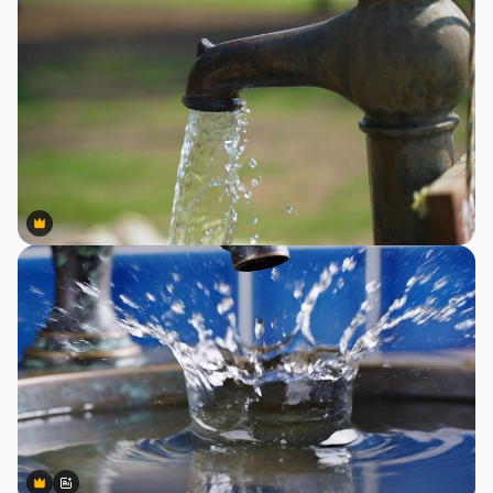
Premium
Premium
Premium
Premium
AIによって生成されました。