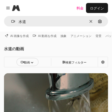
Magnific
料金
ログイン
Close menu
消去
画像で
AI 画像を作成
AI 動画を作成
抽象
アニメーション
背景
バッ
水道の動画
動画
検索フィルター