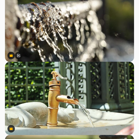
Premium
Premium
AIによって生成されました。
Premium
Premium