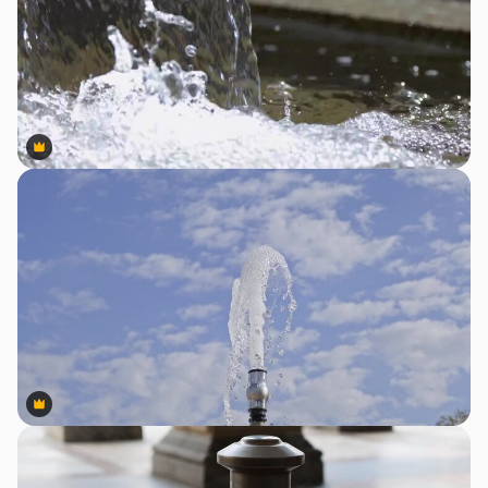
Premium
Premium
Premium
Premium