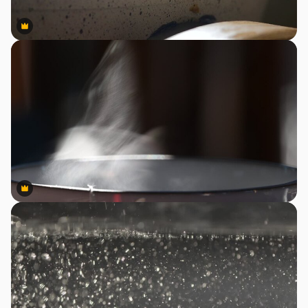
Premium
Premium
Premium
Premium