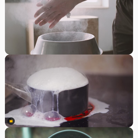
Premium
Premium