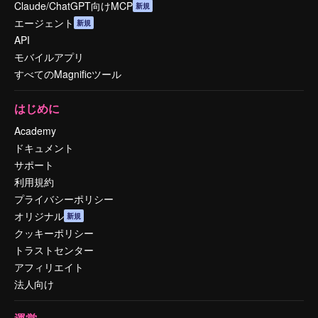
Claude/ChatGPT向けMCP
新規
エージェント
新規
API
モバイルアプリ
すべてのMagnificツール
はじめに
Academy
ドキュメント
サポート
利用規約
プライバシーポリシー
オリジナル
新規
クッキーポリシー
トラストセンター
アフィリエイト
法人向け