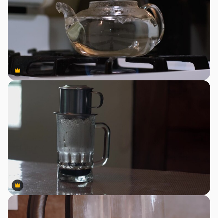
Premium
Premium
Premium
Premium