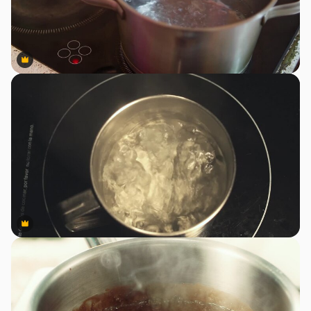
Premium
Premium
Premium
Premium