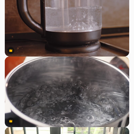
Premium
Premium
Premium
Premium