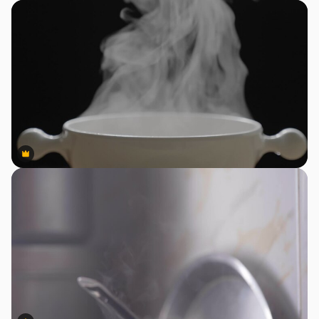
Premium
Premium