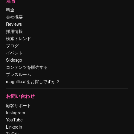
運営
料金
会社概要
Reviews
採用情報
検索トレンド
ブログ
イベント
Slidesgo
コンテンツを販売する
プレスルーム
magnific.aiをお探しですか？
お問い合わせ
顧客サポート
Instagram
YouTube
LinkedIn
TikTok