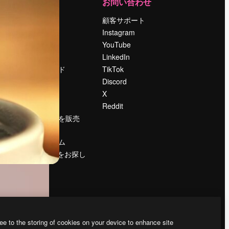
運営
お問い合わせ
料金
顧客サポート
会社概要
Instagram
Reviews
YouTube
採用情報
LinkedIn
検索トレンド
TikTok
ブログ
Discord
イベント
X
Slidesgo
Reddit
コンテンツを販売
する
プレスルーム
magnific.aiをお探し
ですか？
ee to the storing of cookies on your device to enhance site