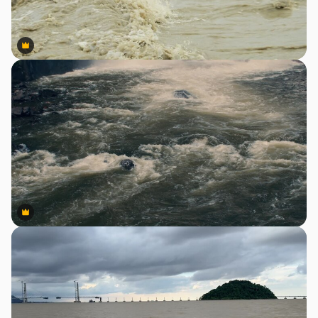
Premium
Premium
Premium
Premium