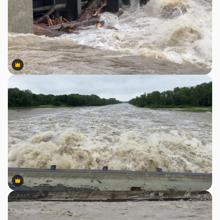
Premium
Premium
Premium
Premium