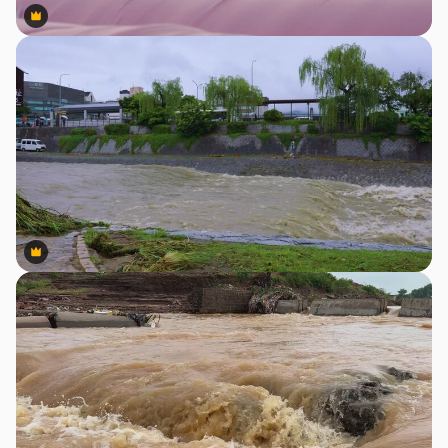
Premium
Premium
Premium
Premium