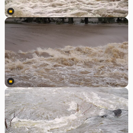
Premium
Premium
Premium
Premium