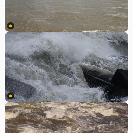
Premium
Premium
Premium
Premium