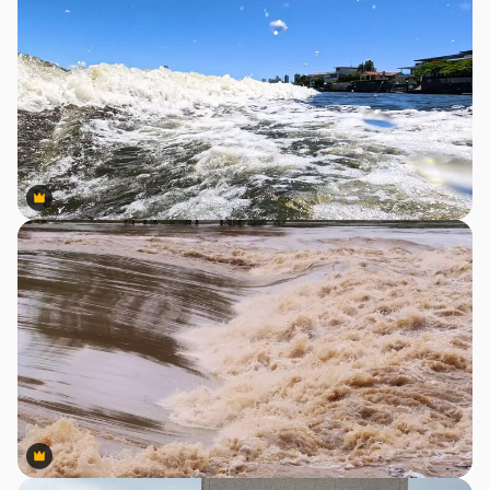
Premium
Premium
Premium
Premium