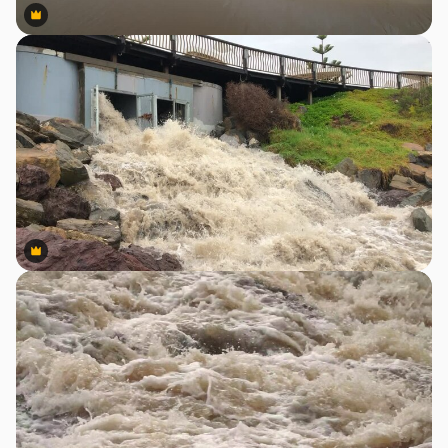
Premium
Premium
Premium
Premium