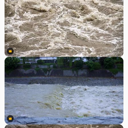
Premium
Premium
Premium
Premium