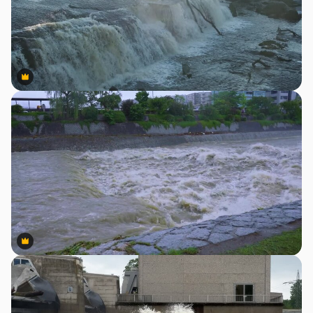
Premium
Premium
Premium
Premium