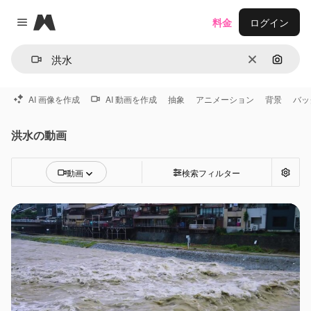
Magnific
料金
ログイン
Close menu
消去
画像で
AI 画像を作成
AI 動画を作成
抽象
アニメーション
背景
バッ
洪水の動画
動画
検索フィルター