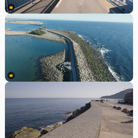
Premium
Premium
Premium
Premium