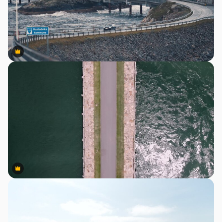
Premium
Premium
Premium
Premium