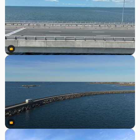
Premium
Premium
Premium
Premium