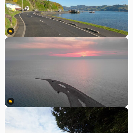
Premium
Premium
Premium
Premium