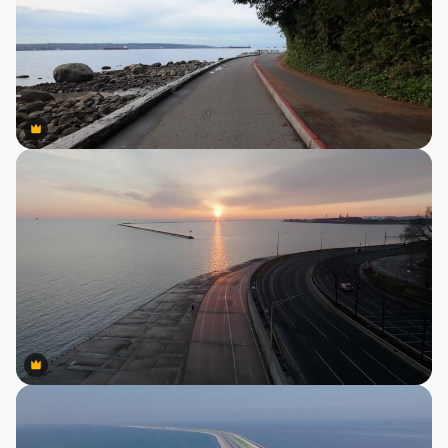
Premium
Premium
Premium
Premium