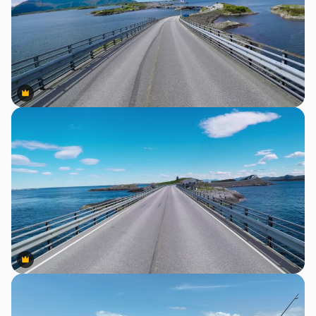
Premium
Premium
Premium
Premium