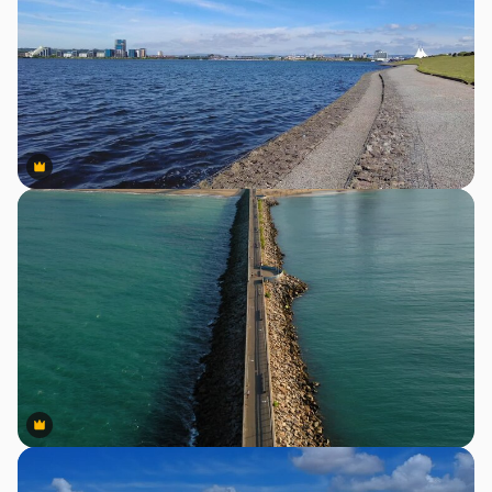
Premium
Premium
Premium
Premium