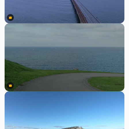
Premium
Premium
Premium
Premium