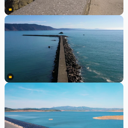
Premium
Premium
Premium
Premium