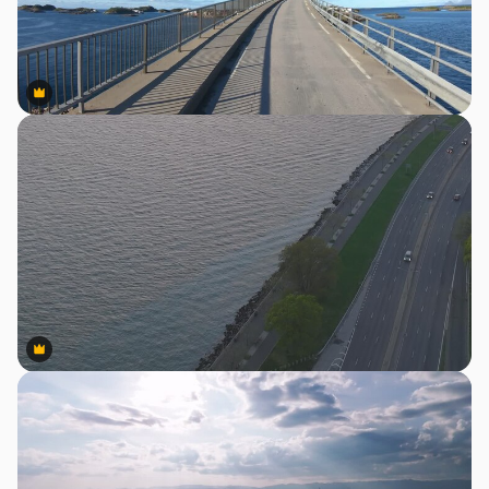
Premium
Premium
Premium
Premium