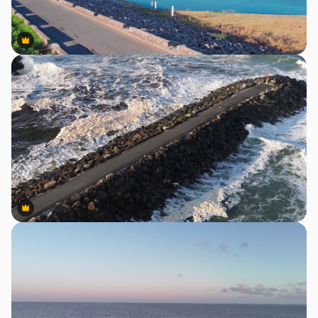
Premium
Premium
Premium
Premium