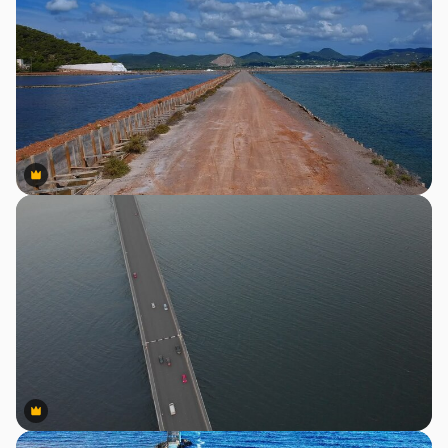
Premium
Premium
Premium
Premium