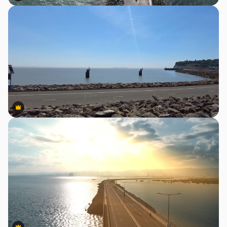
Premium
Premium