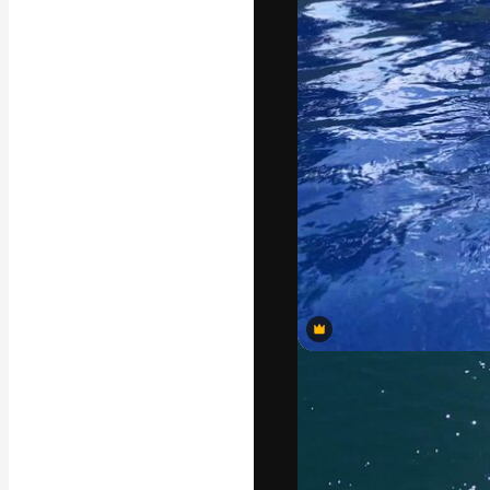
フォント
最高のクリエイ
ットフォーム。
店、スタジオを
います。
日本語
Premium
Premium
Premium
Premium
Premium
Premium
Premium
Premium
Premium
Premium
Premium
Premium
Premium
Premium
Premium
Premium
Premium
Premium
Premium
Premium
Premium
Premium
Premium
Premium
Premium
Premium
Premium
Premium
Premium
Premium
Premium
Premium
Premium
Premium
Premium
Premium
Premium
Premium
Premium
Premium
Premium
Premium
Premium
Premium
Premium
Premium
Premium
Premium
Premium
Premium
Premium
Premium
Premium
Premium
Premium
Premium
Premium
Premium
Premium
Premium
Premium
Premium
Premium
Premium
Premium
Premium
Premium
Premium
Premium
Premium
Premium
Premium
Premium
Premium
Premium
Premium
Premium
Premium
Premium
Premium
Premium
Premium
Premium
Premium
Premium
Premium
Premium
Premium
Premium
Premium
Premium
Premium
Premium
Premium
AIによって生成さ
AIによって生成さ
AIによって生成さ
Copyright © 2010-