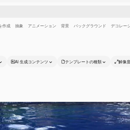
画を作成
抽象
アニメーション
背景
バックグラウンド
デコレー
AI 生成コンテンツ
テンプレートの種類
解像