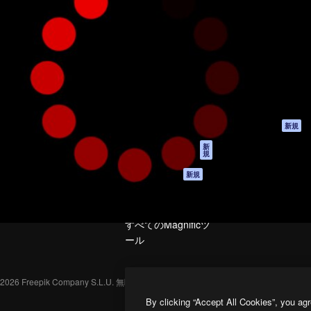
製品
はじめに
ティブ制作を導くためのプラ
Spaces
Academy
クリエイター、企業、代理
AI アシスタント
ドキュメント
含む100万人以上が利用して
AI 画像生成ツール
サポート
AI 動画生成ツール
利用規約
AI 音声合成ツール
プライバシーポリ
シー
ストックコンテン
ツ
オリジナル
新規
Claude/ChatGPT
クッキーポリシー
新
規
向けMCP
トラストセンター
エージェント
アフィリエイト
新規
API
法人向け
モバイルアプリ
れました。
れました。
れました。
れました。
れました。
れました。
れました。
すべてのMagnificツ
ール
2026
Freepik Company S.L.U.
無断複写・転載を禁じます
.
By clicking “Accept All Cookies”, you agr