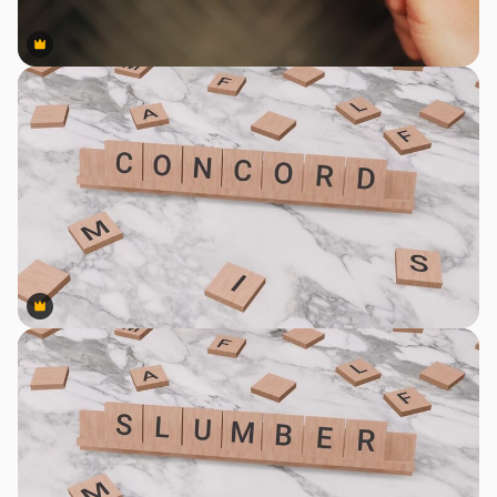
Premium
Premium
Premium
Premium