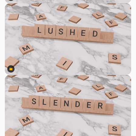
Premium
Premium