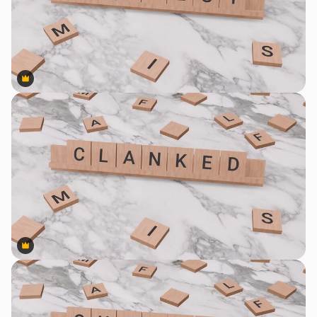
Premium
Premium
Premium
Premium