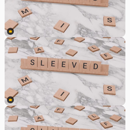
Premium
Premium
Premium
Premium