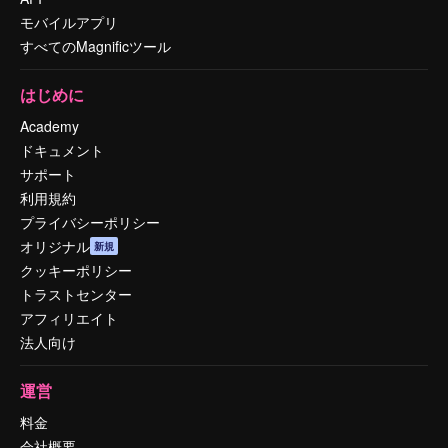
モバイルアプリ
すべてのMagnificツール
はじめに
Academy
ドキュメント
サポート
利用規約
プライバシーポリシー
オリジナル
新規
クッキーポリシー
トラストセンター
アフィリエイト
法人向け
運営
料金
会社概要