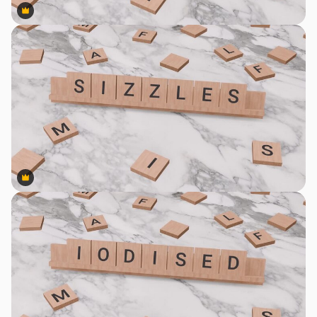
Premium
Premium
Premium
Premium