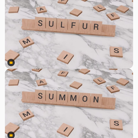
Premium
Premium
Premium
Premium