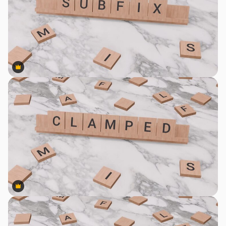
Premium
Premium
Premium
Premium