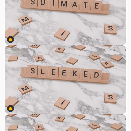
Premium
Premium
Premium
Premium