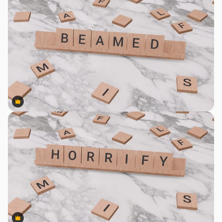
Premium
Premium
Premium
Premium